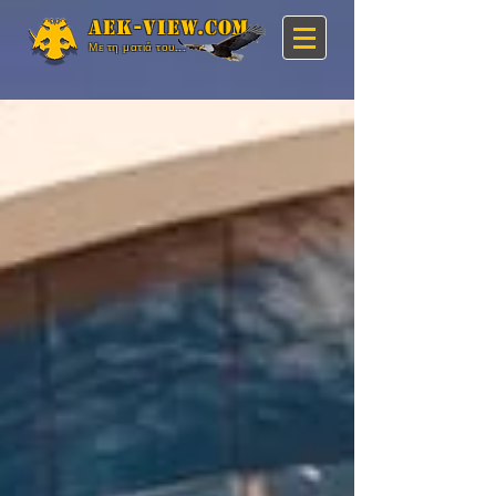
Aek-view.com
Με τη ματιά του...