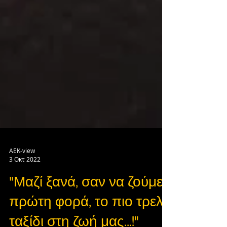
AEK-view
3 Οκτ 2022
"Μαζί ξανά, σαν να ζούμε
πρώτη φορά, το πιο τρελό