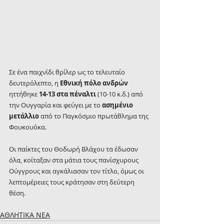
Σε ένα παιχνίδι θρίλερ ως το τελευταίο 
δευτερόλεπτο, η 
Εθνική πόλο ανδρών
ηττήθηκε 
14-13 στα πέναλτι
 (10-10 κ.δ.) από 
την Ουγγαρία και φεύγει με το 
ασημένιο 
μετάλλιο
 από το Παγκόσμιο πρωτάθλημα της 
Φουκουόκα.
Οι παίκτες του Θοδωρή Βλάχου τα έδωσαν 
όλα, κοίταξαν στα μάτια τους πανίσχυρους 
Ούγγρους και αγκάλιασαν τον τίτλο, όμως οι 
λεπτομέρειες τους κράτησαν στη δεύτερη 
θέση.
ΑΘΛΗΤΙΚΑ ΝΕΑ