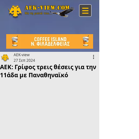
Aek-view.com
Με τη ματιά του...
AEK-view
27 Σεπ 2024
ΑΕΚ: Γρίφος τρεις θέσεις για την
11άδα με Παναθηναϊκό