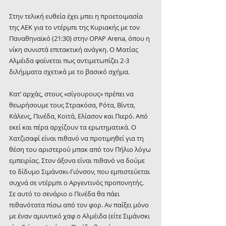
Στην τελική ευθεία έχει μπει η προετοιμασία 
της ΑΕΚ για το ντέρμπι της Κυριακής με τον 
Παναθηναϊκό (21:30) στην OPAP Arena, όπου η 
νίκη συνιστά επιτακτική ανάγκη. Ο Ματίας 
Αλμέιδα φαίνεται πως αντιμετωπίζει 2-3 
διλήμματα σχετικά με το βασικό σχήμα.
Κατ’ αρχάς, στους «σίγουρους» πρέπει να 
θεωρήσουμε τους Στρακόσα, Ρότα, Βίντα, 
Κάλενς, Πινέδα, Κοϊτά, Ελίασον και Πιερό. Από 
εκεί και πέρα αρχίζουν τα ερωτηματικά. Ο 
Χατζισαφί είναι πιθανό να προτιμηθεί για τη 
θέση του αριστερού μπακ από τον Πήλιο λόγω 
εμπειρίας. Στον άξονα είναι πιθανό να δούμε 
το δίδυμο Σιμάνσκι-Γιόνσον, που εμπιστεύεται 
συχνά σε ντέρμπι ο Αργεντινός προπονητής. 
Σε αυτό το σενάριο ο Πινέδα θα πάει 
πιθανότατα πίσω από τον φορ. Αν παίξει μόνο 
με έναν αμυντικό χαφ ο Αλμέιδα (είτε Σιμάνσκι 