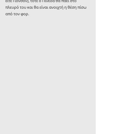
είτε Γιόνσον), τότε ο Πινέδα θα πάει στο 
πλευρό του και θα είναι ανοιχτή η θέση πίσω 
από τον φορ.