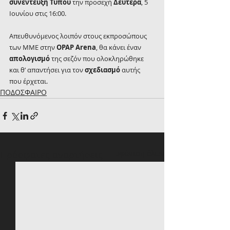
συνέντευξη Τύπου
 την προσεχή 
Δευτέρα
, 5 
Ιουνίου στις 16:00.
Απευθυνόμενος λοιπόν στους εκπροσώπους 
των ΜΜΕ στην 
OPAP Arena
, θα κάνει έναν 
απολογισμό
 της σεζόν που ολοκληρώθηκε 
και θ’ απαντήσει για τον 
σχεδιασμό
 αυτής 
που έρχεται.
ΠΟΔΟΣΦΑΙΡΟ
Πρόσφατες αναρτήσεις
Εμφάνιση όλων