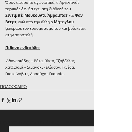
Όσον αφορά τα αγωνιστικά, ο Αργεντινός 
τεχνικός δεν θα έχει στη διάθεσή του 
Σιντιμπέ
, 
Μουκουντί
, 
Άμραμπατ
 και 
Φαν 
Βέερτ
, ενώ από την άλλη ο 
Μήτογλου 
ξεπέρασε τον τραυματισμό του και βρίσκεται 
στην αποστολή.
Πιθανή ενδεκάδα:
 Αθανασιάδης – Ρότα, Βίντα, Τζαβέλλας, 
Χατζισαφί – Σιμάνσκι - Ελίασον, Πινέδα, 
Γκατσίνοβιτς, Αραούχο– Γκαρσία.
ΠΟΔΟΣΦΑΙΡΟ
Πρόσφατες αναρτήσεις
Εμφάνιση όλων