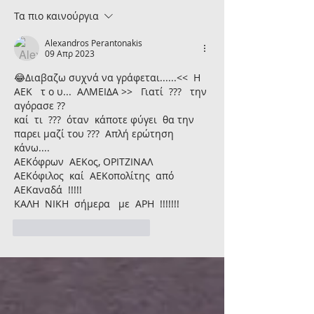
περιμένω να ζήσω
Super Cup και
Τα πιο καινούργια
επίσημο ματς με τον
Playoffs - Ανο
Alexandros Perantonakis
κόσμο εδώ»
μεταγραφικό 
09 Απρ 2023
😂Διαβαζω συχνά να γράφεται......<<  Η   
ΑΕΚ   τ ο υ...  ΑΛΜΕΙΔΑ >>   Γιατί  ???   την 
αγόρασε ??
καί  τι  ???  όταν  κάποτε φύγει  θα την 
παρει μαζί του ???  Απλή ερώτηση 
κάνω....    
ΑΕΚόφρων  ΑΕΚος, ΟΡΙΤΖΙΝΑΛ   
ΑΕΚόφιλος  καί  ΑΕΚοπολίτης  από   
ΑΕΚαναδά  !!!!!
ΚΑΛΗ  ΝΙΚΗ  σήμερα   με  ΑΡΗ  !!!!!!!
Μου αρέσει
Απάντηση