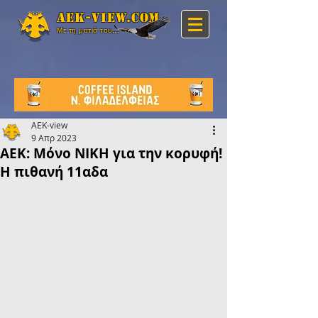
Aek-view.com
Με τη ματιά του...
AEK-view
9 Απρ 2023
ΑΕΚ: Μόνο ΝΙΚΗ για την κορυφή!
Η πιθανή 11αδα