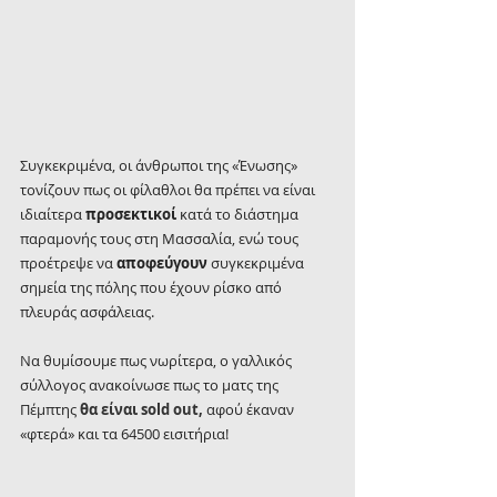
Συγκεκριμένα, οι άνθρωποι της «Ένωσης» 
τονίζουν πως οι φίλαθλοι θα πρέπει να είναι 
ιδιαίτερα 
προσεκτικοί 
κατά το διάστημα 
παραμονής τους στη Μασσαλία, ενώ τους 
προέτρεψε να 
αποφεύγουν 
συγκεκριμένα 
σημεία της πόλης που έχουν ρίσκο από 
πλευράς ασφάλειας.
Να θυμίσουμε πως νωρίτερα, ο γαλλικός 
σύλλογος ανακοίνωσε πως το ματς της 
Πέμπτης 
θα είναι sold out,
 αφού έκαναν 
«φτερά» και τα 64500 εισιτήρια!