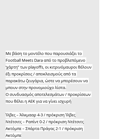
Με βάση το μοντέλο που παρουσιάζει το 
Football Meets Dara από το προβλεπόμενο 
‘χάρτη” των playoffs, οι κιτρινόμαυροι θέλουν 
έξι προκρίσεις / αποκλεισμούς από τα 
παρακάτω ζευγάρια, ώστε να μπορέσουν να 
μπουν στην προνομιούχο λίστα.
Ο συνδυασμός αποτελεσμάτων / προκρίσεων 
που θέλει η ΑΕΚ για να γίνει ισχυρή
Ίλβες – Άλκμααρ 4-3 / πρόκριση Ίλβες
Ντέτσιτς – Ραπίντ 0-2 / πρόκριση Ντέτσιτς
Ακτόμπε – Σπάρτα Πράγας 2-1 / πρόκριση 
Ακτόμπε