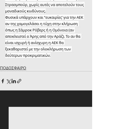
Στρασμπούρ, χωρίς αυτές να αποτελούν τους 
μοναδικούς κινδύνους.
Φυσικά υπάρχουν και “ευκαιρίες’ για την ΑΕΚ 
αν της χαμογελάσει η τύχη στην κλήρωση 
όπως η Σάμροκ Ρόβερς ή η Ομόνοια (αν 
αποκλειστεί ο Άρης από την Αράζ). Το αν θα 
είναι ισχυρή ή ανίσχυρη η ΑΕΚ θα 
ξεκαθαριστεί με την ολοκλήρωση των 
δεύτερων προκριματικών.
ΠΟΔΟΣΦΑΙΡΟ
Πρόσφατες αναρτήσεις
Εμφάνιση όλων