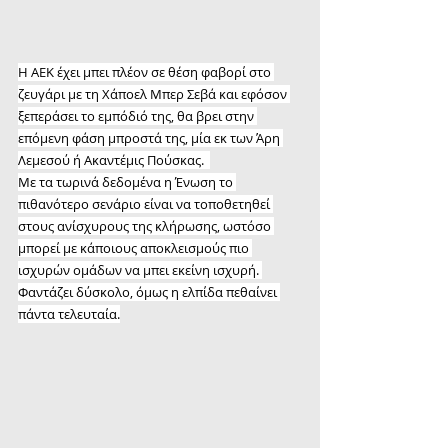
H AEK έχει μπει πλέον σε θέση φαβορί στο 
ζευγάρι με τη Χάποελ Μπερ Σεβά και εφόσον 
ξεπεράσει το εμπόδιό της, θα βρει στην 
επόμενη φάση μπροστά της, μία εκ των Άρη 
Λεμεσού ή Ακαντέμις Πούσκας.  
Με τα τωρινά δεδομένα η Ένωση το 
πιθανότερο σενάριο είναι να τοποθετηθεί 
στους ανίσχυρους της κλήρωσης, ωστόσο 
μπορεί με κάποιους αποκλεισμούς πιο 
ισχυρών ομάδων να μπει εκείνη ισχυρή. 
Φαντάζει δύσκολο, όμως η ελπίδα πεθαίνει 
πάντα τελευταία.