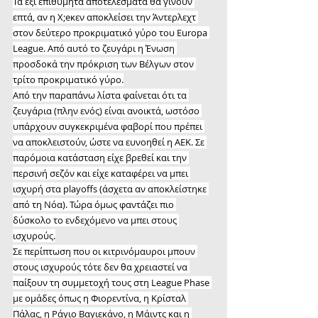
Τα έξι επιθυμητά αποτελέσματα θα γίνουν 
επτά, αν η Χ;eκεν αποκλείσει την Άντερλεχτ 
στον δεύτερο προκριματικό γύρο του Europa 
League. Από αυτό το ζευγάρι η Ένωση 
προσδοκά την πρόκριση των Βέλγων στον 
τρίτο προκριματικό γύρο.
Από την παραπάνω λίστα φαίνεται ότι τα 
ζευγάρια (πλην ενός) είναι ανοικτά, ωστόσο 
υπάρχουν συγκεκριμένα φαβορί που πρέπει 
να αποκλειστούν, ώστε να ευνοηθεί η ΑΕΚ. Σε 
παρόμοια κατάσταση είχε βρεθεί και την 
περσινή σεζόν και είχε καταφέρει να μπει 
ισχυρή στα playoffs (άσχετα αν αποκλείστηκε 
από τη Νόα). Τώρα όμως φαντάζει πιο 
δύσκολο το ενδεχόμενο να μπει στους 
ισχυρούς.
Σε περίπτωση που οι κιτρινόμαυροι μπουν 
στους ισχυρούς τότε δεν θα χρειαστεί να 
παίξουν τη συμμετοχή τους στη League Phase 
με ομάδες όπως η Φιορεντίνα, η Κρίσταλ 
Πάλας, η Ράγιο Βαγιεκάνο, η Μάιντς και η 