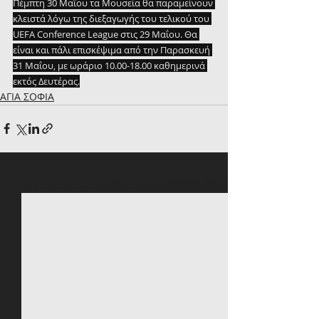
Πέμπτη 30 Μαΐου τα Μουσεία θα παραμείνουν 
κλειστά λόγω της διεξαγωγής του τελικού του 
UEFA Conference League στις 29 Μαΐου. Θα 
είναι και πάλι επισκέψιμα από την Παρασκευή 
31 Μαΐου, με ωράριο 10.00-18.00 καθημερινά 
εκτός Δευτέρας.
ΑΓΙΑ ΣΟΦΙΑ
Πρόσφατες αναρτήσεις
Εμφάνιση όλων