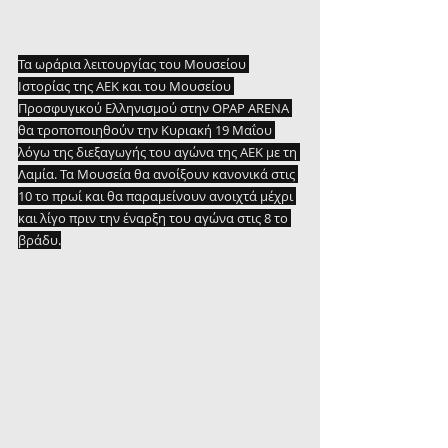
Τα ωράρια λειτουργίας του Μουσείου 
Ιστορίας της ΑΕΚ και του Μουσείου 
Προσφυγικού Ελληνισμού στην OPAP ARENA 
θα τροποποιηθούν την Κυριακή 19 Μαΐου 
λόγω της διεξαγωγής του αγώνα της ΑΕΚ με τη 
Λαμία. Τα Μουσεία θα ανοίξουν κανονικά στις 
10 το πρωί και θα παραμείνουν ανοιχτά μέχρι 
και λίγο πριν την έναρξη του αγώνα στις 8 το 
βράδυ.