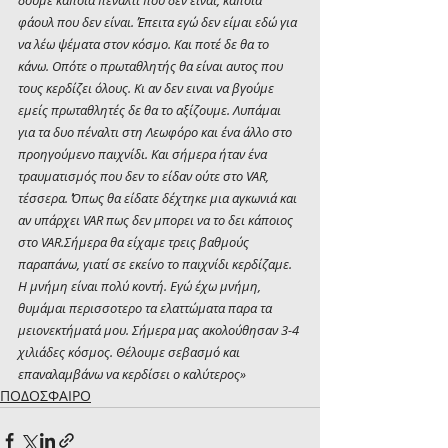
φάουλ που δεν είναι. Έπειτα εγώ δεν είμαι εδώ για 
να λέω ψέματα στον κόσμο. Και ποτέ δε θα το 
κάνω. Οπότε ο πρωταθλητής θα είναι αυτος που 
τους κερδίζει όλους. Κι αν δεν ειναι να βγούμε 
εμείς πρωταθλητές δε θα το αξίζουμε. Λυπάμαι 
για τα δυο πέναλτι στη Λεωφόρο και ένα άλλο στο 
προηγούμενο παιχνίδι. Και σήμερα ήταν ένα 
τραυματισμός που δεν το είδαν ούτε στο VAR, 
τέσσερα. Όπως θα είδατε δέχτηκε μια αγκωνιά και 
αν υπάρχει VAR πως δεν μπορει να το δει κάποιος 
στο VAR.Σήμερα θα είχαμε τρεις βαθμούς 
παραπάνω, γιατί σε εκείνο το παιχνίδι κερδίζαμε. 
Η μνήμη είναι πολύ κοντή. Εγώ έχω μνήμη, 
θυμάμαι περισσοτερο τα ελαττώματα παρα τα 
μειονεκτήματά μου. Σήμερα μας ακολούθησαν 3-4 
χιλιάδες κόσμος. Θέλουμε σεβασμό και 
επαναλαμβάνω να κερδίσει ο καλύτερος»
ΠΟΔΟΣΦΑΙΡΟ