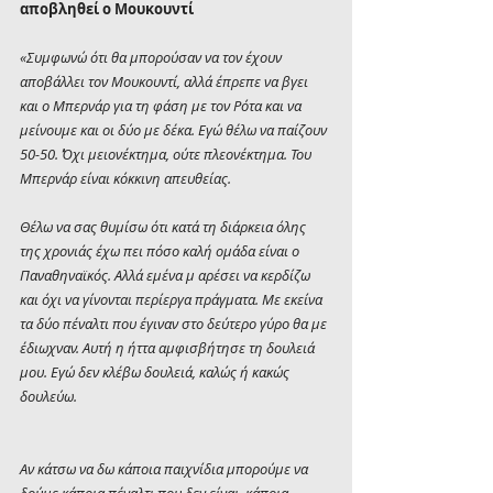
αποβληθεί ο Μουκουντί
«Συμφωνώ ότι θα μπορούσαν να τον έχουν 
αποβάλλει τον Μουκουντί, αλλά έπρεπε να βγει 
και ο Μπερνάρ για τη φάση με τον Ρότα και να 
μείνουμε και οι δύο με δέκα. Εγώ θέλω να παίζουν 
50-50. Όχι μειονέκτημα, ούτε πλεονέκτημα. Του 
Μπερνάρ είναι κόκκινη απευθείας.
Θέλω να σας θυμίσω ότι κατά τη διάρκεια όλης 
της χρονιάς έχω πει πόσο καλή ομάδα είναι ο 
Παναθηναϊκός. Αλλά εμένα μ αρέσει να κερδίζω 
και όχι να γίνονται περίεργα πράγματα. Με εκείνα 
τα δύο πέναλτι που έγιναν στο δεύτερο γύρο θα με 
έδιωχναν. Αυτή η ήττα αμφισβήτησε τη δουλειά 
μου. Εγώ δεν κλέβω δουλειά, καλώς ή κακώς 
δουλεύω.
Αν κάτσω να δω κάποια παιχνίδια μπορούμε να 
δούμε κάποια πέναλτι που δεν είναι, κάποια 