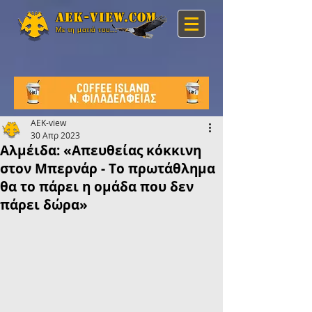
Aek-view.com
Με τη ματιά του...
AEK-view
30 Απρ 2023
Αλμέιδα: «Απευθείας κόκκινη
στον Μπερνάρ - Tο πρωτάθλημα
θα το πάρει η ομάδα που δεν
πάρει δώρα»