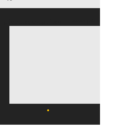
Πρόσφατες αναρτήσεις
Εμφάνιση όλων
Σχόλια