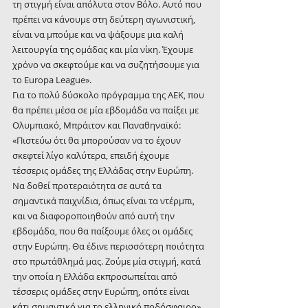
τη στιγμή είναι απόλυτα στον Βόλο. Αυτό που 
πρέπει να κάνουμε στη δεύτερη αγωνιστική, 
είναι να μπούμε και να ψάξουμε μια καλή 
λειτουργία της ομάδας και μία νίκη. Έχουμε 
χρόνο να σκεφτούμε και να συζητήσουμε για 
το Europa League».
Για το πολύ δύσκολο πρόγραμμα της ΑΕΚ, που 
θα πρέπει μέσα σε μία εβδομάδα να παίξει με 
Ολυμπιακό, Μπράιτον και Παναθηναϊκό:
«Πιστεύω ότι θα μπορούσαν να το έχουν 
σκεφτεί λίγο καλύτερα, επειδή έχουμε 
τέσσερις ομάδες της Ελλάδας στην Ευρώπη. 
Να δοθεί προτεραιότητα σε αυτά τα 
σημαντικά παιχνίδια, όπως είναι τα ντέρμπι, 
και να διαφοροποιηθούν από αυτή την 
εβδομάδα, που θα παίξουμε όλες οι ομάδες 
στην Ευρώπη. Θα έδινε περισσότερη ποιότητα 
στο πρωτάθλημά μας. Ζούμε μία στιγμή, κατά 
την οποία η Ελλάδα εκπροσωπείται από 
τέσσερις ομάδες στην Ευρώπη, οπότε είναι 
κάτι σημαντικό για το ελληνικό ποδόσφαιρο»