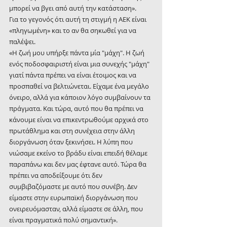
μπορεί να βγει από αυτή την κατάσταση».
Για το γεγονός ότι αυτή τη στιγμή η ΑΕΚ είναι 
«πληγωμένη» και το αν θα σηκωθεί για να 
παλέψει.
«Η ζωή μου υπήρξε πάντα μία "μάχη". Η ζωή 
ενός ποδοσφαιριστή είναι μια συνεχής "μάχη" 
γιατί πάντα πρέπει να είναι έτοιμος και να 
προσπαθεί να βελτιώνεται. Είχαμε ένα μεγάλο 
όνειρο, αλλά για κάποιον λόγο συμβαίνουν τα 
πράγματα. Και τώρα, αυτό που θα πρέπει να 
κάνουμε είναι να επικεντρωθούμε αρχικά στο 
πρωτάθλημα και στη συνέχεια στην άλλη 
διοργάνωση όταν ξεκινήσει. Η λύπη που 
νιώσαμε εκείνο το βράδυ είναι επειδή θέλαμε 
παραπάνω και δεν μας έφτανε αυτό. Τώρα θα 
πρέπει να αποδείξουμε ότι δεν 
συμβιβαζόμαστε με αυτό που συνέβη. Δεν 
είμαστε στην ευρωπαϊκή διοργάνωση που 
ονειρευόμασταν, αλλά είμαστε σε άλλη, που 
είναι πραγματικά πολύ σημαντική».