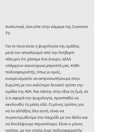
Αναλυτικά, όσα είπε στην κάμερα της Cosmote 
TV:
Για το ποια είναι η ψυχολογία της ομάδας 
μετά τον αποκλεισμό από την Άντβερπ:
«Θεωρώ ότι χάσαμε ένα όνειρο, αλλά 
υπάρχουν καινούργια μπροστά μας. Κάθε 
ποδοσφαιριστής, όπως κι εμείς, 
ονειρευόμαστε να εκπροσωπήσουμε στην 
Ευρώπη με τον καλύτερο δυνατό τρόπο την 
ομάδα της ΑΕΚ. Και πάντα, στην ίδια τη ζωή, σε 
ό,τι αφορά την ψυχολογία, προσπαθώ να 
ακολουθώ τη μέση οδό. Ο μόνος τρόπος για 
να το αλλάξεις όλο αυτό, είναι να 
συγκεντρωθούμε στο παιχνίδι με τον Βόλο και 
να δουλέψουμε περισσότερο. Είναι ο μόνος 
τρόπος, με τον οποίο ένας ποδοσφαιριστής 