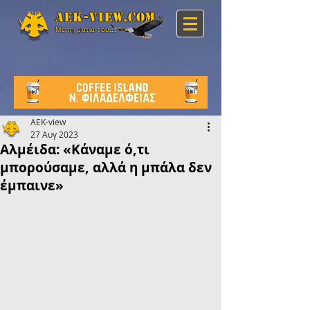
Aek-view.com
Με τη ματιά του...
AEK-view
27 Αυγ 2023
Αλμέιδα: «Κάναμε ό,τι
μπορούσαμε, αλλά η μπάλα δεν
έμπαινε»