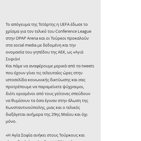
Το απόγευμα της Τετάρτης η UEFA έδωσε το 
χρίσμα για τον τελικό του Conference League 
στην OPAP Arena και οι Τούρκοι προκαλούν 
στα social media με δεδομένη και την 
ονομασία του γηπέδου της ΑΕΚ, ως «
Αγιά 
Σοφιά
»!
Και πάμε να αναφέρουμε μερικά από τα tweets 
που έχουν γίνει τις τελευταίες ώρες στην 
ιστοσελίδα κοινωνικής δικτύωσης και σας 
προτρέπουμε να παραμείνετε ψύχραιμοι, 
διότι ορισμένοι από τους γείτονες σπεύδουν 
να θυμίσουν τα όσα έγιναν στην άλωση της 
Κωνσταντινούπολης, μιας και ο τελικός 
διεξάγεται ανήμερα της 29ης Μαΐου και όχι 
μόνο.
«Η Αγία Σοφία ανήκει στους Τούρκους και 