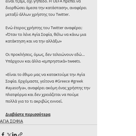
είναι τζαμί, όχι γήπεδο. Η UEFA πρέπει να 
διορθώσει άμεσα την κατάσταση», αναφέρει 
μεταξύ άλλων χρήστης του Twitter.
Ενώ έτερος χρήστης του Twitter αναφέρει: 
«Όταν το λένε Αγία Σοφία, θέλω να κάνω μια 
κατάκτηση και να την αλλάξω»
Οι προκλήσεις, όμως, δεν τελειώνουν εδώ…
Υπάρχουν και άλλα «εμπρηστικά» tweets.
«Είναι το έθιμο μας να κατακτούμε την Αγία 
Σοφία. Ερχόμαστε, γείτονα 
#Greece
#greek
#ayasofya
», αναφέρει ακόμη ένας χρήστης την 
πλατφόρμα και δεν χρειάζεται να πούμε 
πολλά για το τι ακριβώς εννοεί.
Διαβάστε περισσότερα
ΑΓΙΑ ΣΟΦΙΑ