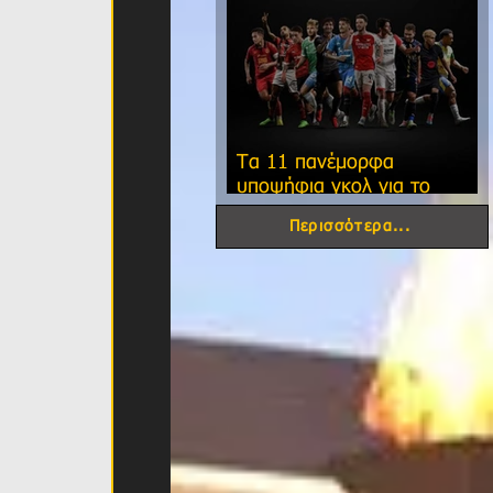
Τα 11 πανέμορφα
υποψήφια γκολ για το
φετινό FIFA Puskas Award!
Περισσότερα...