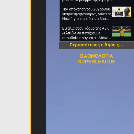
στα μάτια σου» (video)
Την απόκτηση του 26χρονου
γκαρντ/φόργουορντ, Λάντερς
Νόλεϊ, για τα επόμενα δύο
χρόνια ανακοίνωσε η ΑΕΚ
Βιτάλις στον κόσμο της ΑΕΚ:
«Ελπίζω να πετύχουμε
σπουδαία πράγματα - Μόνο
ΑΕΚ!» (VIDEO)
Περισσότερες ειδήσεις...
ΒΑΘΜΟΛΟΓΙΑ
SUPERLEAGUE