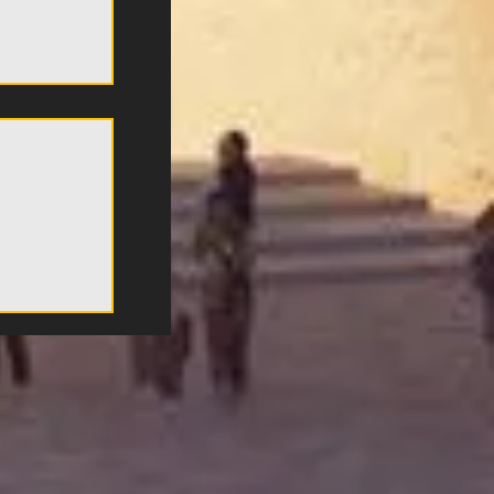
τη Νέα
EO)