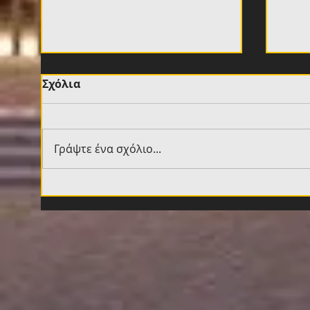
Σχόλια
Γράψτε ένα σχόλιο...
Βιτάλις: «Νιώθω
Νίκο
καταπληκτικά, περιμένω
ομά
να ζήσω επίσημο ματς με
Sup
τον κόσμο εδώ»
Play
μετ