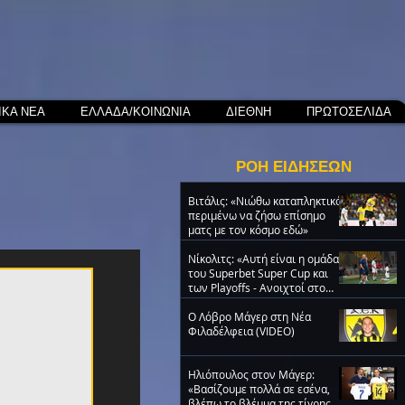
ΙΚΑ ΝΕΑ
ΕΛΛΑΔΑ/ΚΟΙΝΩΝΙΑ
ΔΙΕΘΝΗ
ΠΡΩΤΟΣΕΛΙΔΑ
ΡΟΗ ΕΙΔΗΣΕΩΝ
Βιτάλις: «Νιώθω καταπληκτικά,
περιμένω να ζήσω επίσημο
ματς με τον κόσμο εδώ»
Νίκολιτς: «Αυτή είναι η ομάδα
του Superbet Super Cup και
των Playoffs - Ανοιχτοί στο
μεταγραφικό παζάρι»
O Λόβρο Μάγερ στη Νέα
Φιλαδέλφεια (VIDEO)
Ηλιόπουλος στον Μάγερ:
«Βασίζουμε πολλά σε εσένα,
βλέπω το βλέμμα της τίγρης