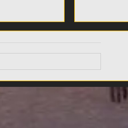
λιτς: «Αυτή είναι η
O Λόβρο Μάγερ σ
δα του Superbet
Φιλαδέλφεια (VID
er Cup και των
offs - Ανοιχτοί στο
αγραφικό παζάρι»