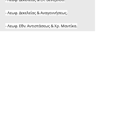
- Λεωφ. Δεκελείας & Αναγεννήσεως.
- Λεωφ. Εθν. Αντιστάσεως & Χρ. Μαντίκα.
- Λεωφ. Εθν. Αντιστάσεως & Ομορφοκκλησιάς.
- Λεωφ. Εθν. Αντιστάσεως & Βιθυνίας.
Περιοχή Δήμου Πειραιά:
α) Προσωρινή απαγόρευση της στάσης και της 
στάθμευσης των οχημάτων, την Τετάρτη 29-5-
2024 από τις 06:00 έως τις 22.00:
- Εθν. Μακαρίου, στο τμήμα αυτής από τη 
διασταύρωσή της με την οδό Δημ. Φαληρέως/