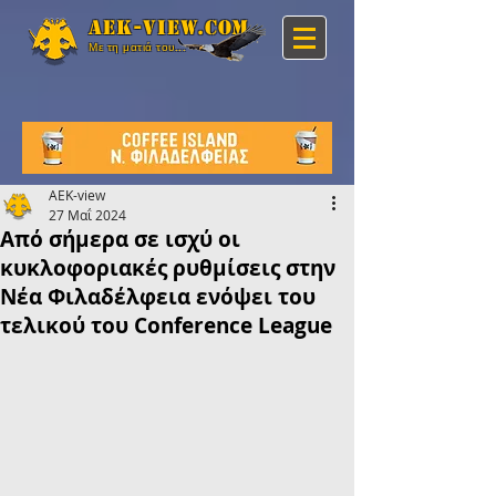
Aek-view.com
Με τη ματιά του...
AEK-view
27 Μαΐ 2024
Από σήμερα σε ισχύ οι
κυκλοφοριακές ρυθμίσεις στην
Nέα Φιλαδέλφεια ενόψει του
τελικού του Conference League