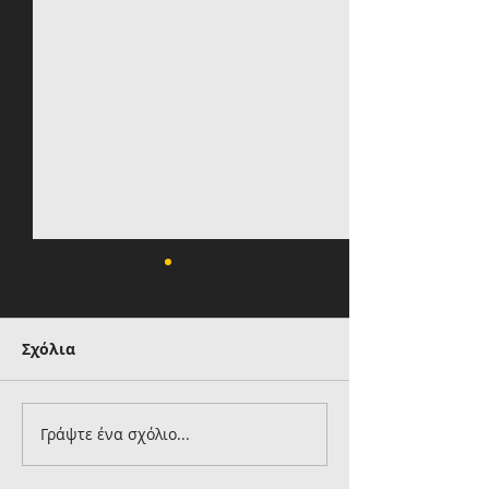
Σχόλια
Γράψτε ένα σχόλιο...
Ηλιόπουλος στον
Βιτάλις στον 
Μάγερ: «Βασίζουμε
της ΑΕΚ: «Ελπ