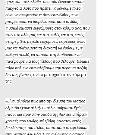
όμως και πολλά λάθη, τα οποία έκριναν κάποια 
παιχνίδια. Αυτό που πρέπει να κάνουμε πλέον 
είναι να σκεφτούμε κι όταν επανέλθουμε να 
μπορέσουμε να διορθώσουμε αυτά τα λάθη. 
Φυσικά είμαστε ευγνώμονες στον κόσμο μας, που 
ήταν στο πλάι μας και στις καλές και στις κακές 
στιγμές. Ένα μεγάλο ευχαριστώ εκ μέρους όλων 
μας και πλέον μετά τη διακοπή να έρθουμε με 
καθαρό μυαλό, να μπούμε στη διαδικασία να 
παλέψουμε για τους τίτλους που θέλουμε. Θέλαμε 
πάρα πολύ να επαναλάβουμε την περσινή σεζόν, 
δεν μας βγήκε
», ανέφερε αρχικά στην κάμερα 
της 
«
Είναι αλήθεια πως από την έλευση του Ματίας 
Αλμέιδα έχουν αλλάξει πολλά πράγματα. Εγώ 
ήμουν και πριν στην ομάδα της ΑΕΚ και υπήρξαν 
χρονιές που Γενάρη-Φλεβάρη ήμασταν εκτός 
διεκδίκησης του τίτλου, οπότε αυτό το οφείλουμε 
στον Ματίας Αλμέιδα. Ένας άνθρωπος ο οποίος 