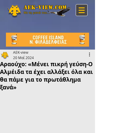
Aek-view.com
Με τη ματιά του...
AEK-view
20 Μαΐ 2024
Αραούχο: «Μένει πικρή γεύση-Ο
Αλμέιδα τα έχει αλλάξει όλα και
θα πάμε για το πρωτάθλημα
ξανά»