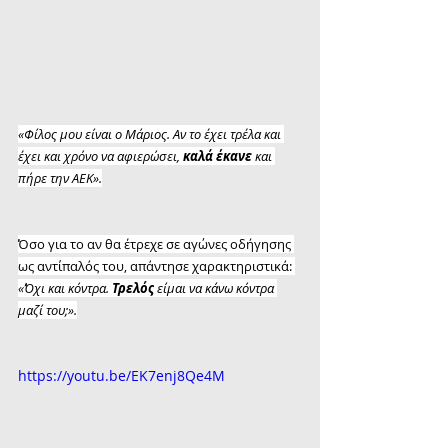
«Φίλος μου είναι ο Μάριος. Αν το έχει τρέλα και 
έχει και χρόνο να αφιερώσει, 
καλά έκανε
 και 
πήρε την ΑΕΚ».
Όσο για το αν θα έτρεχε σε αγώνες οδήγησης 
ως αντίπαλός του, απάντησε χαρακτηριστικά: 
«Όχι και κόντρα. 
Τρελός
 είμαι να κάνω κόντρα 
μαζί του;».
https://youtu.be/EK7enj8Qe4M