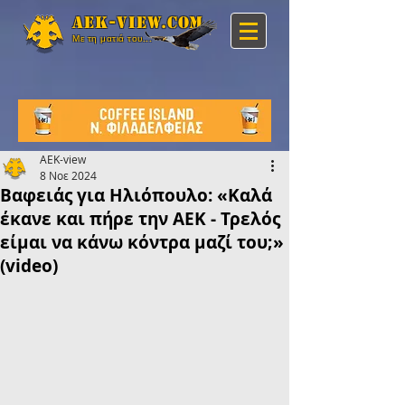
Aek-view.com
Με τη ματιά του...
AEK-view
8 Νοε 2024
Βαφειάς για Ηλιόπουλο: «Καλά
έκανε και πήρε την ΑΕΚ - Τρελός
είμαι να κάνω κόντρα μαζί του;»
(video)