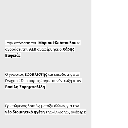
Στην απόφαση του 
Μάριου Ηλιόπουλου
 ν’ 
αγοράσει την 
ΑΕΚ
 αναφέρθηκε ο 
Χάρης 
Βαφειάς
.
Ο γνωστός 
εφοπλιστής
 και επενδυτής στο 
Dragons’ Den παραχώρησε συνέντευξη στον 
Βασίλη Σαρημπαλίδη
.
Ερωτώμενος λοιπόν, μεταξύ άλλων, για τον 
νέο διοικητικό ηγέτη
 της «Ένωσης», ανέφερε: