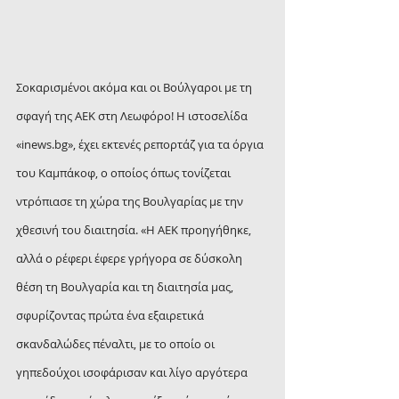
Σοκαρισμένοι ακόμα και οι Βούλγαροι με τη 
σφαγή της ΑΕΚ στη Λεωφόρο! Η ιστοσελίδα 
«inews.bg», έχει εκτενές ρεπορτάζ για τα όργια 
του Καμπάκοφ, ο οποίος όπως τονίζεται 
ντρόπιασε τη χώρα της Βουλγαρίας με την 
χθεσινή του διαιτησία. «Η ΑΕΚ προηγήθηκε, 
αλλά ο ρέφερι έφερε γρήγορα σε δύσκολη 
θέση τη Βουλγαρία και τη διαιτησία μας, 
σφυρίζοντας πρώτα ένα εξαιρετικά 
σκανδαλώδες πέναλτι, με το οποίο οι 
γηπεδούχοι ισοφάρισαν και λίγο αργότερα 