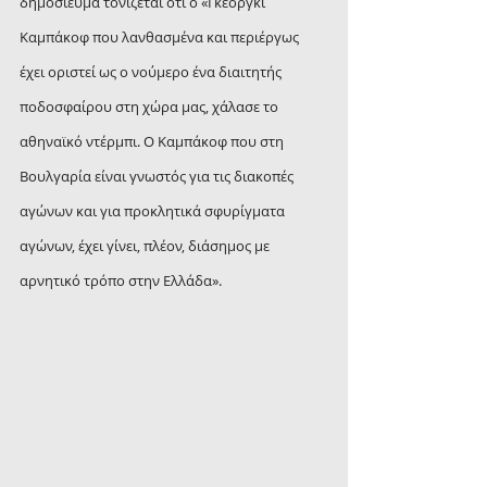
δημοσίευμα τονίζεται ότι ο «Γκεόργκι 
Καμπάκοφ που λανθασμένα και περιέργως 
έχει οριστεί ως ο νούμερο ένα διαιτητής 
ποδοσφαίρου στη χώρα μας, χάλασε το 
αθηναϊκό ντέρμπι. Ο Καμπάκοφ που στη 
Βουλγαρία είναι γνωστός για τις διακοπές 
αγώνων και για προκλητικά σφυρίγματα 
αγώνων, έχει γίνει, πλέον, διάσημος με 
αρνητικό τρόπο στην Ελλάδα».