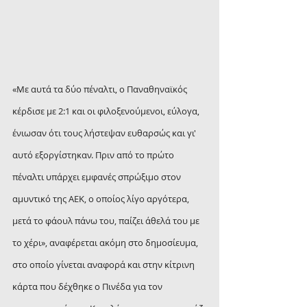
«Με αυτά τα δύο πέναλτι, ο Παναθηναϊκός 
κέρδισε με 2:1 και οι φιλοξενούμενοι, εύλογα, 
ένιωσαν ότι τους λήστεψαν ευθαρσώς και γι' 
αυτό εξοργίστηκαν. Πριν από το πρώτο 
πέναλτι υπάρχει εμφανές σπρώξιμο στον 
αμυντικό της ΑΕΚ, ο οποίος λίγο αργότερα, 
μετά το φάουλ πάνω του, παίζει άθελά του με 
το χέρι», αναφέρεται ακόμη στο δημοσίευμα, 
στο οποίο γίνεται αναφορά και στην κίτρινη 
κάρτα που δέχθηκε ο Πινέδα για τον 