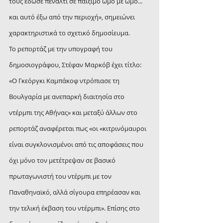
τους έδωσε πέναλτι σε παίξιμο ώμο με ώμο... 
και αυτό έξω από την περιοχή», σημειώνει 
χαρακτηριστικά το σχετικό δημοσίευμα.
Το ρεπορτάζ με την υπογραφή του 
δημοσιογράφου, Στέφαν Μαρκόβ έχει τίτλο: 
«Ο Γκεόργκι Καμπάκοφ ντρόπιασε τη 
Βουλγαρία με ανεπαρκή διαιτησία στο 
ντέρμπι της Αθήνας» και μεταξύ άλλων στο 
ρεπορτάζ αναφέρεται πως «οι «κιτρινόμαυροι 
είναι συγκλονισμένοι από τις αποφάσεις που 
όχι μόνο τον μετέτρεψαν σε βασικό 
πρωταγωνιστή του ντέρμπι με τον 
Παναθηναϊκό, αλλά σίγουρα επηρέασαν και 
την τελική έκβαση του ντέρμπι». Επίσης στο 