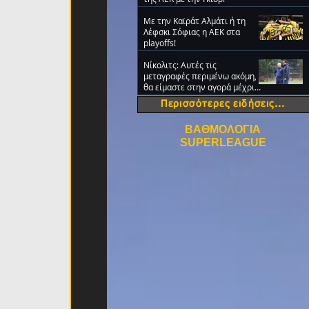
Με την Καϊράτ Αλμάτι ή τη
Λέφσκι Σόφιας η ΑΕΚ στα
playoffs!
Νίκολιτς: Αυτές τις
μεταγραφές περιμένω ακόμη,
θα είμαστε στην αγορά μέχρι
την τελευταία ημέρα
Περισσότερες ειδήσεις...
ΒΑΘΜΟΛΟΓΙΑ
SUPERLEAGUE