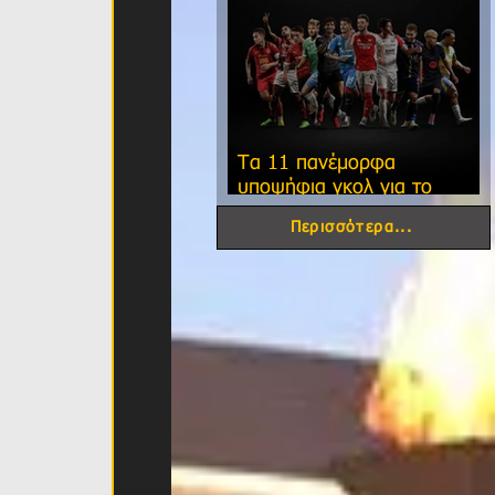
Τα 11 πανέμορφα
υποψήφια γκολ για το
φετινό FIFA Puskas Award!
Περισσότερα...