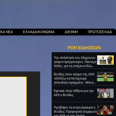
ΙΚΑ ΝΕΑ
ΕΛΛΑΔΑ/ΚΟΙΝΩΝΙΑ
ΔΙΕΘΝΗ
ΠΡΩΤΟΣΕΛΙΔΑ
ΡΟΗ ΕΙΔΗΣΕΩΝ
Την απόκτηση του 26χρονου
γκαρντ/φόργουορντ, Λάντερς
Νόλεϊ, για τα επόμενα δύο
χρόνια ανακοίνωσε η ΑΕΚ
Βιτάλις στον κόσμο της ΑΕΚ:
«Ελπίζω να πετύχουμε
σπουδαία πράγματα - Μόνο
ΑΕΚ!» (VIDEO)
Έφτασε στην Αθήνα για την
ΑΕΚ ο Βιτάλις
Προβάρει τα κιτρινόμαυρα ο
Βιτάλις: Προφορική συμφωνία
της ΑΕΚ με την Γκιόρ!