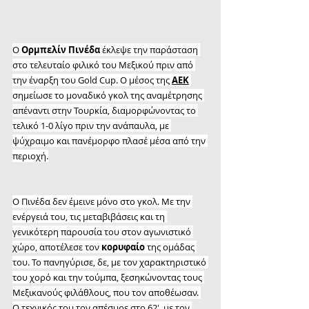
Ο 
Ορμπελίν Πινέδα
 έκλεψε την παράσταση 
στο τελευταίο φιλικό του Μεξικού πριν από 
την έναρξη του Gold Cup. Ο μέσος της 
ΑΕΚ
σημείωσε το μοναδικό γκολ της αναμέτρησης 
απέναντι στην Τουρκία, διαμορφώνοντας το 
τελικό 1-0 λίγο πριν την ανάπαυλα, με 
ψύχραιμο και πανέμορφο πλασέ μέσα από την 
περιοχή.
Ο Πινέδα δεν έμεινε μόνο στο γκολ. Με την 
ενέργειά του, τις μεταβιβάσεις και τη 
γενικότερη παρουσία του στον αγωνιστικό 
χώρο, αποτέλεσε τον 
κορυφαίο
 της ομάδας 
του. Το πανηγύρισε, δε, με τον χαρακτηριστικό 
του χορό και την τούμπα, ξεσηκώνοντας τους 
Μεξικανούς φιλάθλους, που τον αποθέωσαν. 
Ο τεχνικός του τον απέσυρε στο 62', με τον 