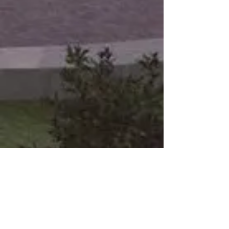
Ολυμπιακός θα
γκρεμίσει το δικό
του!»