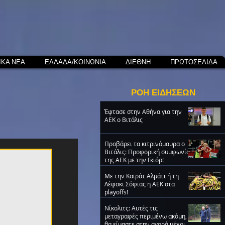
ΙΚΑ ΝΕΑ
ΕΛΛΑΔΑ/ΚΟΙΝΩΝΙΑ
ΔΙΕΘΝΗ
ΠΡΩΤΟΣΕΛΙΔΑ
ΡΟΗ ΕΙΔΗΣΕΩΝ
Έφτασε στην Αθήνα για την
ΑΕΚ ο Βιτάλις
Προβάρει τα κιτρινόμαυρα ο
Βιτάλις: Προφορική συμφωνία
της ΑΕΚ με την Γκιόρ!
Με την Καϊράτ Αλμάτι ή τη
Λέφσκι Σόφιας η ΑΕΚ στα
playoffs!
Νίκολιτς: Αυτές τις
μεταγραφές περιμένω ακόμη,
θα είμαστε στην αγορά μέχρι