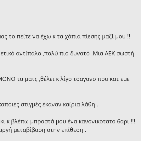
ας το πείτε να έχω κ τα χάπια πίεσης μαζί μου !!
ετικό αντίπαλο ,πολύ πιο δυνατό .Μια ΑΕΚ σωστή 
 ΜΟΝΟ τα ματς ,θέλει κ λίγο τσαγανο που κατ εμε 
καποιες στιγμές έκαναν καίρια λάθη .
νσκι κ βλέπω μπροστά μου ένα κανονικοτατο 6αρι !!! 
 αργή μεταβίβαση στην επίθεση .