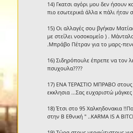
14) Γκατσι αγόρι μου δεν ήσουν 
πιο εσωτερικά άλλα κ πάλι ήταν σ
15) Οι αλλαγές σου βγήκαν Ματίας
με στείλει νοσοκομείο ) . Μάντα
.Μπράβο Πέτραν για το μαρς-πεναλ
16) Σιδηρόπουλε έπρεπε να τον λέ
πσυχουλα???? 
17) ΕΝΑ ΤΕΡΑΣΤΙΟ ΜΠΡΑΒΟ στους 
εκκλησια ...Σας ευχαριστώ μάγκες
18) Έτσι στο 95 Χαλκηδονακια !!Πο
στην Β Εθνική " ..KARMA IS A BITCH
19) Τώρα στους νεοφώτιστους για 