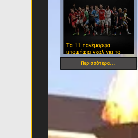
Τα 11 πανέμορφα
υποψήφια γκολ για το
φετινό FIFA Puskas Award!
Περισσότερα...