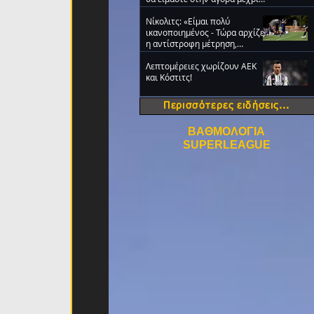
την τελευταία ημέρα
Νίκολιτς: «Είμαι πολύ
ικανοποιημένος - Τώρα αρχίζει
η αντίστροφη μέτρηση,
σκεφτόμαστε μόνο τον ΟΦΗ»
Λεπτομέρειες χωρίζουν ΑΕΚ
και Κόστιτς!
Περισσότερες ειδήσεις...
ΒΑΘΜΟΛΟΓΙΑ
SUPERLEAGUE