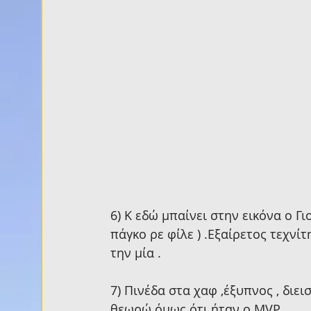
6) Κ εδώ μπαίνει στην εικόνα ο Γι
πάγκο ρε φίλε ) .Εξαίρετος τεχνί
την μία .
7) Πινέδα στα χαφ ,έξυπνος , διε
θεωρώ όμως ότι ήταν ο MVP .