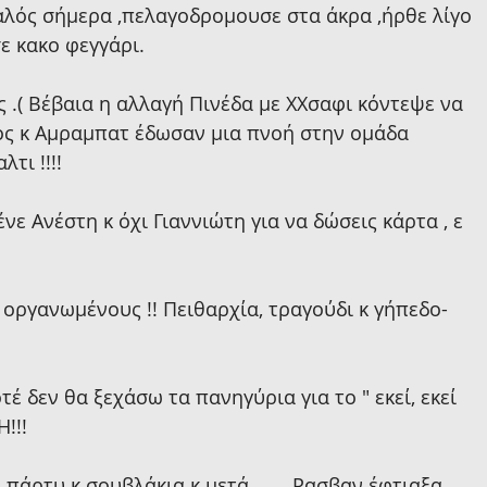
καλός σήμερα ,πελαγοδρομουσε στα άκρα ,ήρθε λίγο 
ε κακο φεγγάρι.
 .( Βέβαια η αλλαγή Πινέδα με ΧΧσαφι κόντεψε να 
λος κ Αμραμπατ έδωσαν μια πνοή στην ομάδα 
τι !!!!
νε Ανέστη κ όχι Γιαννιώτη για να δώσεις κάρτα , ε 
οργανωμένους !! Πειθαρχία, τραγούδι κ γήπεδο-
 
τέ δεν θα ξεχάσω τα πανηγύρια για το " εκεί, εκεί 
!!!
πάρτυ κ σουβλάκια κ μετά .......Ρασβαν έφτιαξα 