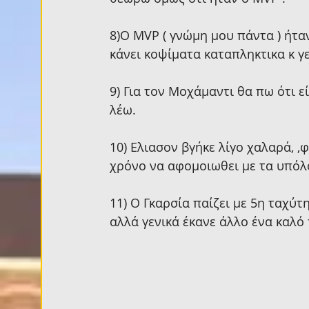
8)Ο ΜVP ( γνώμη μου πάντα ) ήταν
κάνει κοψίματα καταπληκτικα κ γε
9) Για τον Μοχάμαντι θα πω ότι ε
λέω.
10) Ελιασον βγήκε λίγο χαλαρά, ,φ
χρόνο να αφομοιωθει με τα υπόλο
11) Ο Γκαρσία παίζει με 5η ταχύτ
αλλά γενικά έκανε άλλο ένα καλό π