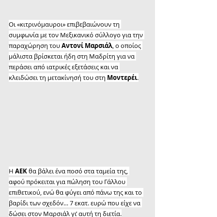
Οι «κιτρινόμαυροι» επιβεβαιώνουν τη 
συμφωνία με τον Μεξικανικό σύλλογο για την 
παραχώρηση του 
Αντονί Μαρσιάλ
, ο οποίος 
μάλιστα βρίσκεται ήδη στη Μαδρίτη για να 
περάσει από ιατρικές εξετάσεις και να 
κλειδώσει τη μετακίνησή του στη 
Μοντερέι
.
Η 
ΑΕΚ 
θα βάλει ένα ποσό στα ταμεία της, 
αφού πρόκειται για πώληση του Γάλλου 
επιθετικού, ενώ θα φύγει από πάνω της και το 
βαρίδι των σχεδόν… 7 εκατ. ευρώ που είχε να 
δώσει στον Μαρσιάλ γι’ αυτή τη διετία.