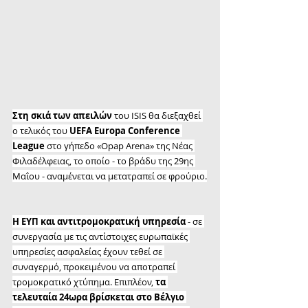
Στη σκιά των απειλών
 του ISIS θα διεξαχθεί 
ο τελικός του 
UEFA Europa Conference 
League
 στο γήπεδο «Opap Arena» της Νέας 
Φιλαδέλφειας, το οποίο - το βράδυ της 29ης 
Μαΐου - αναμένεται να μετατραπεί σε φρούριο.
Η ΕΥΠ και αντιτρομοκρατική υπηρεσία
 - σε 
συνεργασία με τις αντίστοιχες ευρωπαϊκές 
υπηρεσίες ασφαλείας έχουν τεθεί σε 
συναγερμό, προκειμένου να αποτραπεί 
τρομοκρατικό χτύπημα. Επιπλέον, 
τα 
τελευταία 24ωρα βρίσκεται στο Βέλγιο