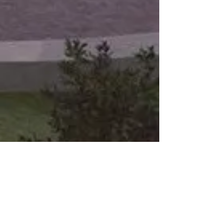
γκρεμίσει το δικό
του!»