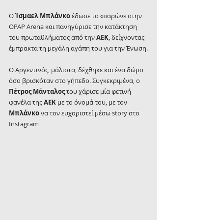
Ο 
Ίσμαελ Μπλάνκο
 έδωσε το «παρών» στην 
OPAP Arena και πανηγύρισε την κατάκτηση 
του πρωταθλήματος από την 
ΑΕΚ
, δείχνοντας 
έμπρακτα τη μεγάλη αγάπη του για την Ένωση.
Ο Αργεντινός, μάλιστα, δέχθηκε και ένα δώρο 
όσο βρισκόταν στο γήπεδο. Συγκεκριμένα, ο 
Πέτρος Μάνταλος
 του χάρισε μία φετινή 
φανέλα της 
ΑΕΚ 
με το όνομά του, με τον 
Μπλάνκο 
να τον ευχαριστεί μέσω story στο 
Instagram