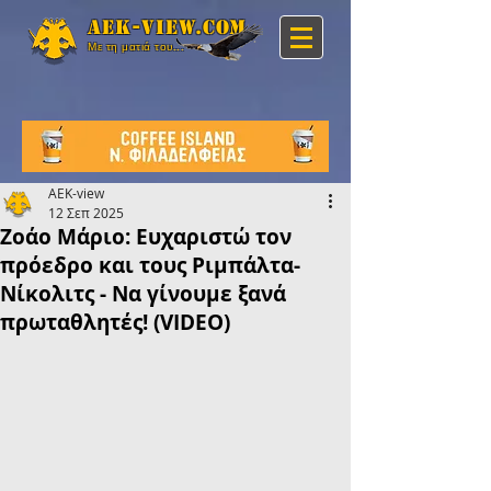
Aek-view.com
Με τη ματιά του...
AEK-view
12 Σεπ 2025
Ζοάο Μάριο: Ευχαριστώ τον
πρόεδρο και τους Ριμπάλτα-
Νίκολιτς - Να γίνουμε ξανά
πρωταθλητές! (VIDEO)