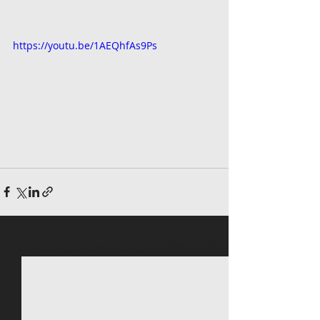
https://youtu.be/1AEQhfAs9Ps
Πρόσφατες αναρτήσεις
Εμφάνιση όλων