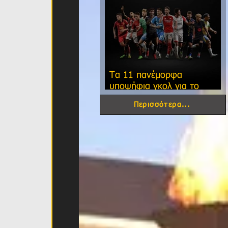
Τα 11 πανέμορφα
υποψήφια γκολ για το
φετινό FIFA Puskas Award!
Περισσότερα...