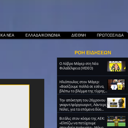
ΙΚΑ ΝΕΑ
ΕΛΛΑΔΑ/ΚΟΙΝΩΝΙΑ
ΔΙΕΘΝΗ
ΠΡΩΤΟΣΕΛΙΔΑ
ΡΟΗ ΕΙΔΗΣΕΩΝ
O Λόβρο Μάγερ στη Νέα
Φιλαδέλφεια (VIDEO)
Ηλιόπουλος στον Μάγερ:
«Βασίζουμε πολλά σε εσένα,
βλέπω το βλέμμα της τίγρης
στα μάτια σου» (video)
Την απόκτηση του 26χρονου
γκαρντ/φόργουορντ, Λάντερς
Νόλεϊ, για τα επόμενα δύο
χρόνια ανακοίνωσε η ΑΕΚ
Βιτάλις στον κόσμο της ΑΕΚ:
«Ελπίζω να πετύχουμε
σπουδαία πράγματα - Μόνο