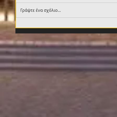
Γράψτε ένα σχόλιο...
O Λόβρο Μάγερ στη Νέα
Ηλι
Φιλαδέλφεια (VIDEO)
«Βα
εσέ
της
σου»