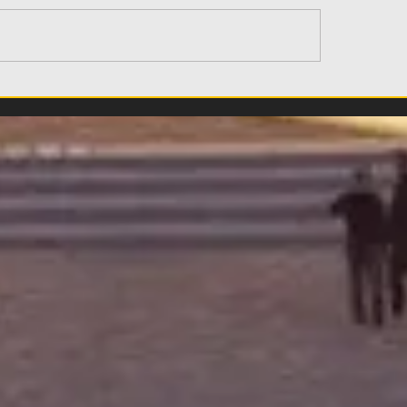
όπουλος στον Μάγερ:
Βιτάλις στον κόσ
σίζουμε πολλά σε
ΑΕΚ: «Ελπίζω να
να, βλέπω το βλέμμα
πετύχουμε σπου
 τίγρης στα μάτια
πράγματα - Μόνο
 (video)
(VIDEO)