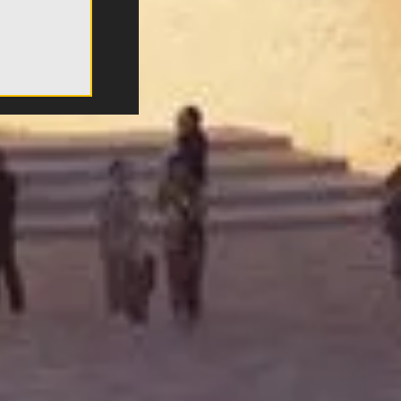
μο της
δαία
 ΑΕΚ!»