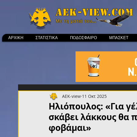
Aek-view.com
Με τη ματιά του...
ΑΡΧΙΚΗ
ΣΤΑΤΙΣΤΙΚΑ
ΠΟΔΟΣΦΑΙΡΟ
ΜΠΑΣΚΕΤ
AEK-view
11 Οκτ 2025
Ηλιόπουλος: «Για γέ
σκάβει λάκκους θα π
φοβάμαι»