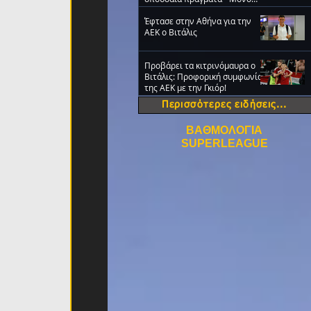
ΑΕΚ!» (VIDEO)
Έφτασε στην Αθήνα για την
ΑΕΚ ο Βιτάλις
Προβάρει τα κιτρινόμαυρα ο
Βιτάλις: Προφορική συμφωνία
της ΑΕΚ με την Γκιόρ!
Περισσότερες ειδήσεις...
ΒΑΘΜΟΛΟΓΙΑ
SUPERLEAGUE