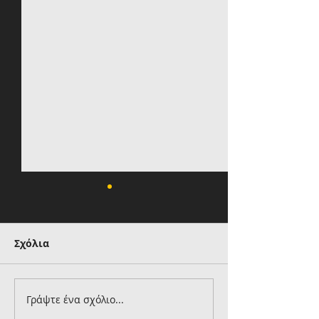
Σχόλια
Γράψτε ένα σχόλιο...
Έφτασε στην Αθήνα
Προβάρει τα