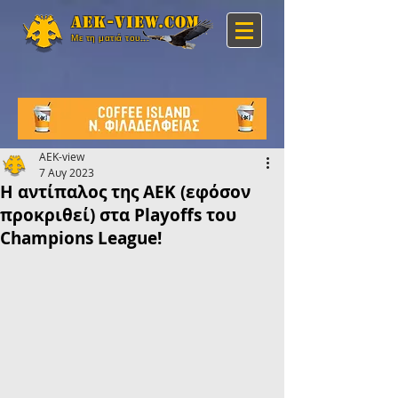
Aek-view.com
Με τη ματιά του...
AEK-view
7 Αυγ 2023
Η αντίπαλος της ΑΕΚ (εφόσον
προκριθεί) στα Playoffs του
Champions League!