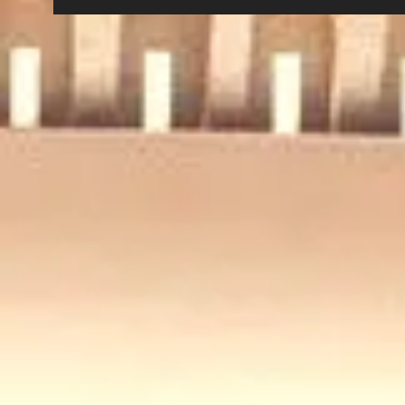
καταπληκτικά, περιμένω
ομά
να ζήσω επίσημο ματς με
Sup
τον κόσμο εδώ»
Play
μετ