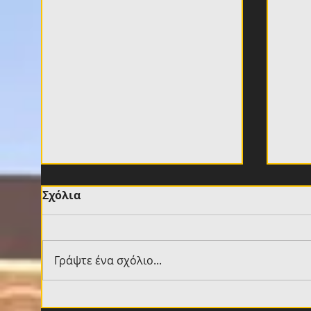
Σχόλια
Γράψτε ένα σχόλιο...
Βιτάλις: «Νιώθω
Νίκο