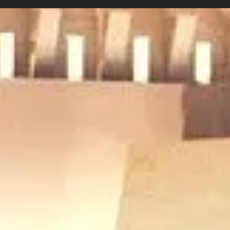
δα του Superbet
Φιλαδέλφεια (VID
er Cup και των
offs - Ανοιχτοί στο
αγραφικό παζάρι»