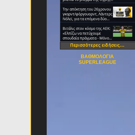
στα μάτια σου» (video)
Την απόκτηση του 26χρονου
γκαρντ/φόργουορντ, Λάντερς
Νόλεϊ, για τα επόμενα δύο
χρόνια ανακοίνωσε η ΑΕΚ
Βιτάλις στον κόσμο της ΑΕΚ:
«Ελπίζω να πετύχουμε
σπουδαία πράγματα - Μόνο
ΑΕΚ!» (VIDEO)
Περισσότερες ειδήσεις...
ΒΑΘΜΟΛΟΓΙΑ
SUPERLEAGUE