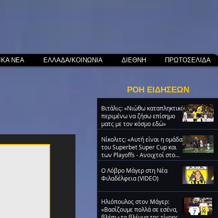
ΙΚΑ ΝΕΑ
ΕΛΛΑΔΑ/ΚΟΙΝΩΝΙΑ
ΔΙΕΘΝΗ
ΠΡΩΤΟΣΕΛΙΔΑ
ΡΟΗ ΕΙΔΗΣΕΩΝ
Βιτάλις: «Νιώθω καταπληκτικά,
περιμένω να ζήσω επίσημο
ματς με τον κόσμο εδώ»
Νίκολιτς: «Αυτή είναι η ομάδα
του Superbet Super Cup και
των Playoffs - Ανοιχτοί στο
μεταγραφικό παζάρι»
O Λόβρο Μάγερ στη Νέα
Φιλαδέλφεια (VIDEO)
Ηλιόπουλος στον Μάγερ:
«Βασίζουμε πολλά σε εσένα,
βλέπω το βλέμμα της τίγρης