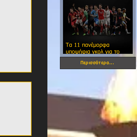
Τα 11 πανέμορφα
υποψήφια γκολ για το
φετινό FIFA Puskas Award!
Περισσότερα...
τη Νέα