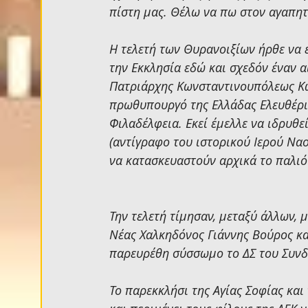
πίστη μας. Θέλω να πω στον αγαπητό
Η τελετή των Θυρανοιξίων ήρθε να ε
την Εκκλησία εδώ και σχεδόν έναν α
Πατριάρχης Κωνσταντινουπόλεως Κων
πρωθυπουργό της Ελλάδας Ελευθέριο
Φιλαδέλφεια. Εκεί έμελλε να ιδρυθε
(αντίγραφο του ιστορικού Ιερού Να
να κατασκευαστούν αρχικά το παλιό
Την τελετή τίμησαν, μεταξύ άλλων, 
Νέας Χαλκηδόνος Γιάννης Βούρος κα
παρευρέθη σύσσωμο το ΔΣ του Συνδ
Το παρεκκλήσι της Αγίας Σοφίας και