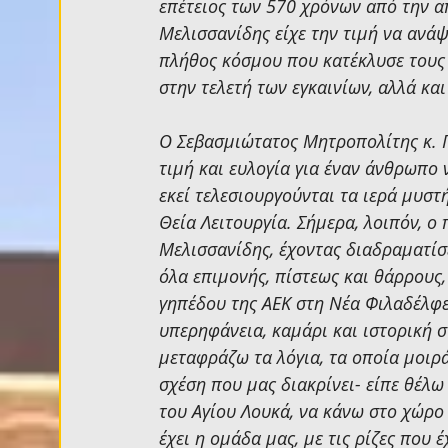
επέτειος των 570 χρόνων από την 
Μελισσανίδης είχε την τιμή να ανάψ
πλήθος κόσμου που κατέκλυσε τους 
στην τελετή των εγκαινίων, αλλά κα
Ο Σεβασμιώτατος Μητροπολίτης κ. Γ
τιμή και ευλογία για έναν άνθρωπο 
εκεί τελεσιουργούνται τα ιερά μυστ
Θεία Λειτουργία. Σήμερα, λοιπόν, ο
Μελισσανίδης, έχοντας διαδραματίσ
όλα επιμονής, πίστεως και θάρρους
γηπέδου της ΑΕΚ στη Νέα Φιλαδέλφει
υπερηφάνεια, καμάρι και ιστορική σ
μεταφράζω τα λόγια, τα οποία μοιρά
σχέση που μας διακρίνει- είπε θέλω
του Αγίου Λουκά, να κάνω στο χώρο 
έχει η ομάδα μας, με τις ρίζες που 