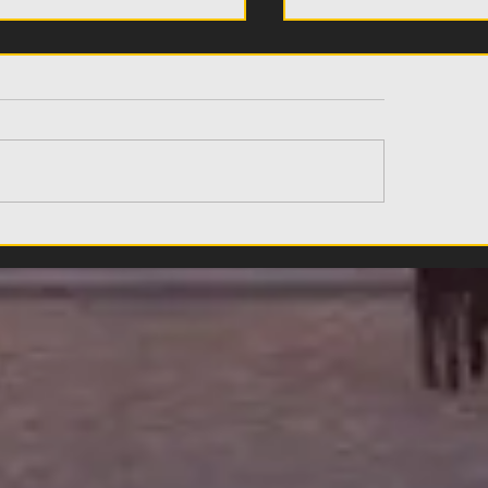
κοίνωσε καλοκαιρινή
Νίκολιτς για το 
σφορά το Μουσείο
της ΑΕΚ: «Ένιωσα
 ΑΕΚ, 30% έκπτωση σε
περήφανος και σ
 τα κανονικά
με τη μεγάλη Ιστ
ιτήρια (ΦΩΤΟ)
συλλόγου - Δεν έ
ξανασυναντήσει 
τέτοιο»