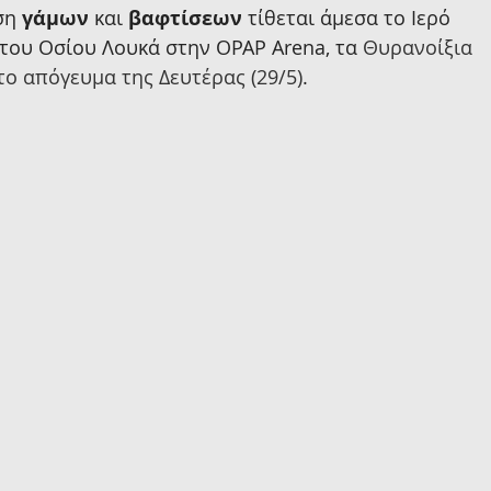
ση 
γάμων
 και 
βαφτίσεων 
τίθεται άμεσα το Ιερό 
 του Οσίου Λουκά στην OPAP Arena, τα 
Θυρανοίξια 
ο απόγευμα της Δευτέρας (29/5)
.