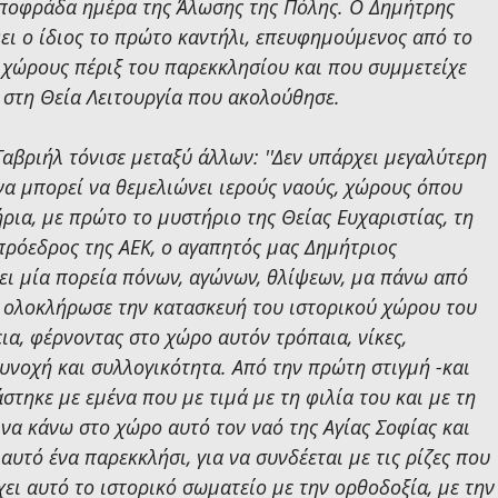
αποφράδα ημέρα της Άλωσης της Πόλης. Ο Δημήτρης 
ει ο ίδιος το πρώτο καντήλι, επευφημούμενος από το 
χώρους πέριξ του παρεκκλησίου και που συμμετείχε 
ι στη Θεία Λειτουργία που ακολούθησε.
αβριήλ τόνισε μεταξύ άλλων: ''Δεν υπάρχει μεγαλύτερη 
να μπορεί να θεμελιώνει ιερούς ναούς, χώρους όπου 
ήρια, με πρώτο το μυστήριο της Θείας Ευχαριστίας, τη 
 πρόεδρος της ΑΕΚ, ο αγαπητός μας Δημήτριος 
ει μία πορεία πόνων, αγώνων, θλίψεων, μα πάνω από 
, ολοκλήρωσε την κατασκευή του ιστορικού χώρου του 
α, φέρνοντας στο χώρο αυτόν τρόπαια, νίκες, 
υνοχή και συλλογικότητα. Από την πρώτη στιγμή -και 
στηκε με εμένα που με τιμά με τη φιλία του και με τη 
 να κάνω στο χώρο αυτό τον ναό της Αγίας Σοφίας και 
αυτό ένα παρεκκλήσι, για να συνδέεται με τις ρίζες που 
έχει αυτό το ιστορικό σωματείο με την ορθοδοξία, με την