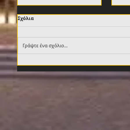
Σχόλια
Γράψτε ένα σχόλιο...
Σημαντικά έργα
Aνα
βελτίωσης στην Allwyn
προ
Arena
της
όλα
εισ