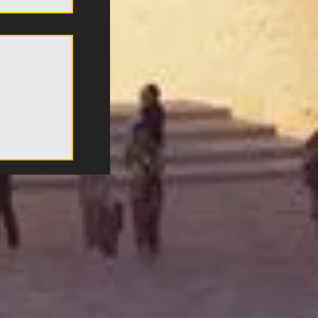
Μουσείο
 τόσο
ύνδεση
ορία του
χω
κάτι