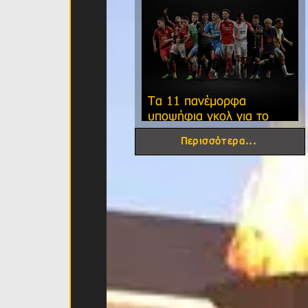
Τα 11 πανέμορφα
υποψήφια γκολ για το
φετινό FIFA Puskas Award!
Περισσότερα...
 