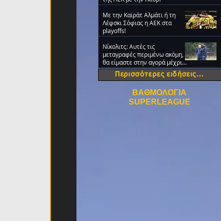
Με την Καϊράτ Αλμάτι ή τη
Λέφσκι Σόφιας η ΑΕΚ στα
playoffs!
Νίκολιτς: Αυτές τις
μεταγραφές περιμένω ακόμη,
θα είμαστε στην αγορά μέχρι
την τελευταία ημέρα
Περισσότερες ειδήσεις...
ΒΑΘΜΟΛΟΓΙΑ
SUPERLEAGUE