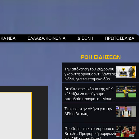
ΙΚΑ ΝΕΑ
ΕΛΛΑΔΑ/ΚΟΙΝΩΝΙΑ
ΔΙΕΘΝΗ
ΠΡΩΤΟΣΕΛΙΔΑ
ΡΟΗ ΕΙΔΗΣΕΩΝ
Την απόκτηση του 26χρονου
γκαρντ/φόργουορντ, Λάντερς
Νόλεϊ, για τα επόμενα δύο
χρόνια ανακοίνωσε η ΑΕΚ
Βιτάλις στον κόσμο της ΑΕΚ:
«Ελπίζω να πετύχουμε
σπουδαία πράγματα - Μόνο
ΑΕΚ!» (VIDEO)
Έφτασε στην Αθήνα για την
ΑΕΚ ο Βιτάλις
Προβάρει τα κιτρινόμαυρα ο
Βιτάλις: Προφορική συμφωνία
της ΑΕΚ με την Γκιόρ!