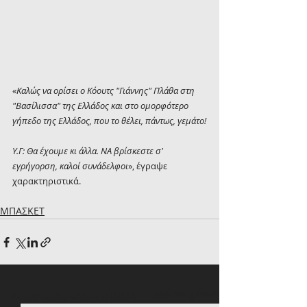
«
Καλώς να ορίσει ο Κόουτς "Γιάννης" Πλάθα στη 
"Βασίλισσα" της Ελλάδος και στο ομορφότερο 
γήπεδο της Ελλάδος, που το θέλει, πάντως, γεμάτο!
Υ.Γ: Θα έχουμε κι άλλα. ΝΑ βρίσκεστε σ' 
εγρήγορση, καλοί συνάδελφοι
», έγραψε 
χαρακτηριστικά.
ΜΠΑΣΚΕΤ
Πρόσφατες αναρτήσεις
Εμφάνιση όλων