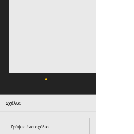
Σχόλια
Γράψτε ένα σχόλιο...
Ημέρα-ορόσημο για
Σκληρή ανακο