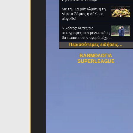
Με την Καϊράτ Αλμάτι ή τη
Λέφσκι Σόφιας η ΑΕΚ στα
playoffs!
Νίκολιτς: Αυτές τις
μεταγραφές περιμένω ακόμη,
θα είμαστε στην αγορά μέχρι
την τελευταία ημέρα
Περισσότερες ειδήσεις...
ΒΑΘΜΟΛΟΓΙΑ
SUPERLEAGUE