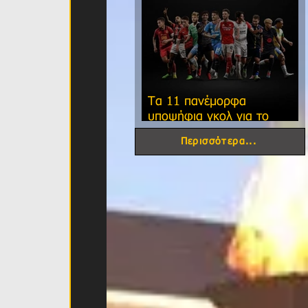
Τα 11 πανέμορφα
υποψήφια γκολ για το
φετινό FIFA Puskas Award!
Περισσότερα...