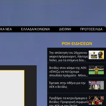
ΙΚΑ ΝΕΑ
ΕΛΛΑΔΑ/ΚΟΙΝΩΝΙΑ
ΔΙΕΘΝΗ
ΠΡΩΤΟΣΕΛΙΔΑ
ΡΟΗ ΕΙΔΗΣΕΩΝ
Την απόκτηση του 26χρονου
γκαρντ/φόργουορντ, Λάντερς
Νόλεϊ, για τα επόμενα δύο
χρόνια ανακοίνωσε η ΑΕΚ
Βιτάλις στον κόσμο της ΑΕΚ:
«Ελπίζω να πετύχουμε
σπουδαία πράγματα - Μόνο
ΑΕΚ!» (VIDEO)
Έφτασε στην Αθήνα για την
ΑΕΚ ο Βιτάλις
Προβάρει τα κιτρινόμαυρα ο
Βιτάλις: Προφορική συμφωνία
της ΑΕΚ με την Γκιόρ!