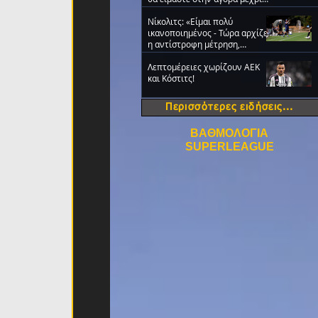
την τελευταία ημέρα
Νίκολιτς: «Είμαι πολύ
ικανοποιημένος - Τώρα αρχίζει
η αντίστροφη μέτρηση,
σκεφτόμαστε μόνο τον ΟΦΗ»
Λεπτομέρειες χωρίζουν ΑΕΚ
και Κόστιτς!
Περισσότερες ειδήσεις...
ΒΑΘΜΟΛΟΓΙΑ
SUPERLEAGUE