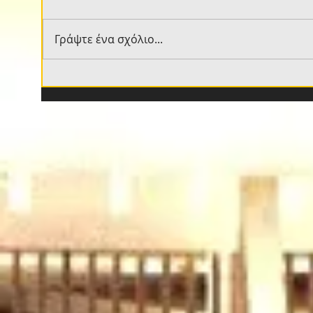
Γράψτε ένα σχόλιο...
Στην «ΑΓΙΑ ΣΟΦΙΑ» η
Ο Α
διοικητική έδρα της
τοπο
Ερασιτεχνικής ΑΕΚ
είπε
τα 
(vid