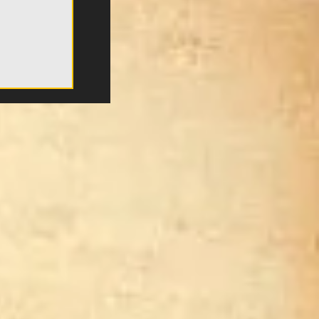
πό τον
αμβάνει
δας
τέλος