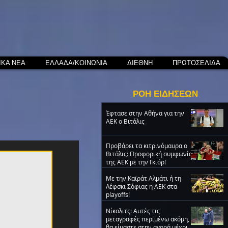
ΙΚΑ ΝΕΑ
ΕΛΛΑΔΑ/ΚΟΙΝΩΝΙΑ
ΔΙΕΘΝΗ
ΠΡΩΤΟΣΕΛΙΔΑ
ΡΟΗ ΕΙΔΗΣΕΩΝ
Έφτασε στην Αθήνα για την
ΑΕΚ ο Βιτάλις
Προβάρει τα κιτρινόμαυρα ο
Βιτάλις: Προφορική συμφωνία
της ΑΕΚ με την Γκιόρ!
Με την Καϊράτ Αλμάτι ή τη
Λέφσκι Σόφιας η ΑΕΚ στα
playoffs!
Νίκολιτς: Αυτές τις
μεταγραφές περιμένω ακόμη,
θα είμαστε στην αγορά μέχρι