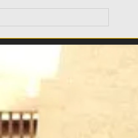
λέξης Αλεξίου
Mεγάλη κίνηση α
θετήθηκε για όλα - Τι
Ηλιόπουλο: Αναλ
 για τις κάρτες φίλου,
τα έξοδα της ομά
μπάτζετ, το 10%
χάντμπολ ως το 
eo)
της σεζόν!