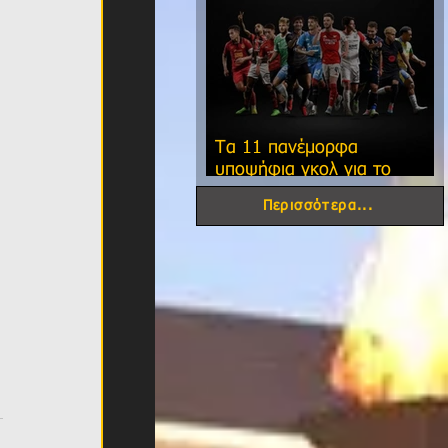
Τα 11 πανέμορφα
υποψήφια γκολ για το
φετινό FIFA Puskas Award!
Περισσότερα...