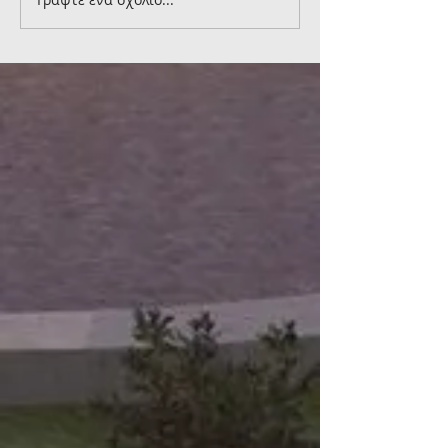
Νίκολιτς: «Αυτή είναι
O Λόβρο Μάγε
η ομάδα του Superbet
Νέα Φιλαδέλφ
Super Cup και των
(VIDEO)
Playoffs - Ανοιχτοί στο
μεταγραφικό παζάρι»