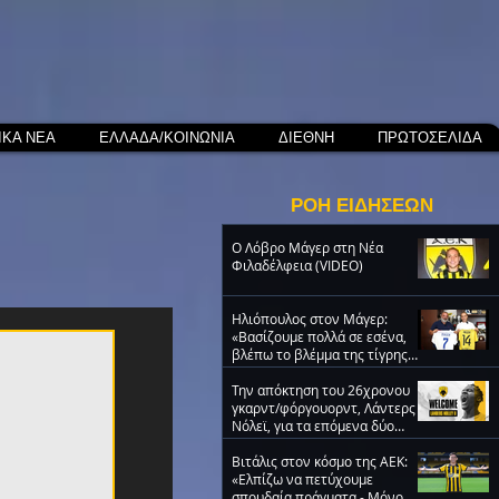
ΙΚΑ ΝΕΑ
ΕΛΛΑΔΑ/ΚΟΙΝΩΝΙΑ
ΔΙΕΘΝΗ
ΠΡΩΤΟΣΕΛΙΔΑ
ΡΟΗ ΕΙΔΗΣΕΩΝ
O Λόβρο Μάγερ στη Νέα
Φιλαδέλφεια (VIDEO)
Ηλιόπουλος στον Μάγερ:
«Βασίζουμε πολλά σε εσένα,
βλέπω το βλέμμα της τίγρης
στα μάτια σου» (video)
Την απόκτηση του 26χρονου
γκαρντ/φόργουορντ, Λάντερς
Νόλεϊ, για τα επόμενα δύο
χρόνια ανακοίνωσε η ΑΕΚ
Βιτάλις στον κόσμο της ΑΕΚ:
«Ελπίζω να πετύχουμε
σπουδαία πράγματα - Μόνο