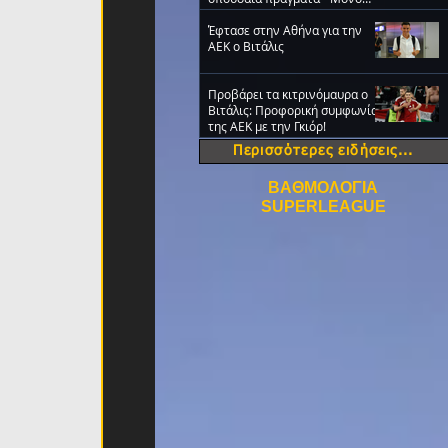
ΑΕΚ!» (VIDEO)
Έφτασε στην Αθήνα για την
ΑΕΚ ο Βιτάλις
Προβάρει τα κιτρινόμαυρα ο
Βιτάλις: Προφορική συμφωνία
της ΑΕΚ με την Γκιόρ!
Περισσότερες ειδήσεις...
ΒΑΘΜΟΛΟΓΙΑ
SUPERLEAGUE