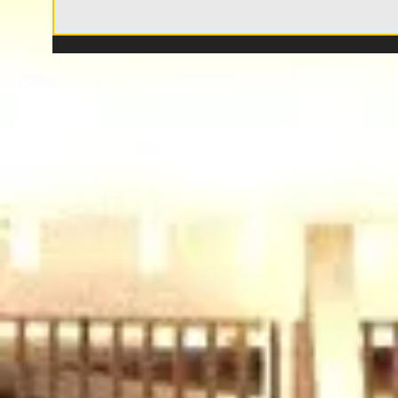
O Λόβρο Μάγερ στη Νέα
Ηλι
Φιλαδέλφεια (VIDEO)
«Βα
εσέ
της
σου»