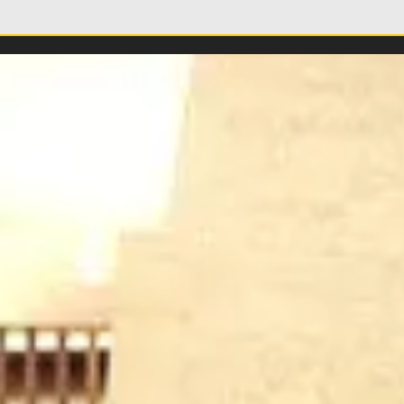
όπουλος στον Μάγερ:
Βιτάλις στον κόσ
σίζουμε πολλά σε
ΑΕΚ: «Ελπίζω να
να, βλέπω το βλέμμα
πετύχουμε σπου
 τίγρης στα μάτια
πράγματα - Μόνο
 (video)
(VIDEO)