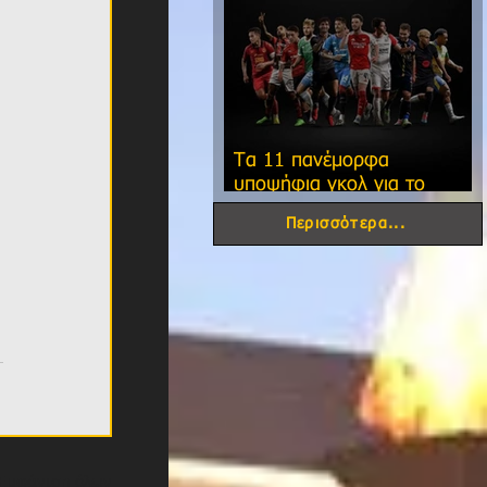
Τα 11 πανέμορφα
υποψήφια γκολ για το
φετινό FIFA Puskas Award!
Περισσότερα...
Εμφάνιση όλων