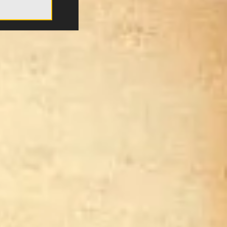
μο της
δαία
 ΑΕΚ!»