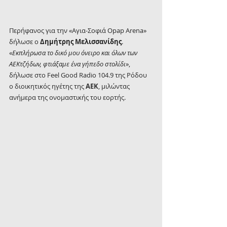
Περήφανος για την «Αγια-Σοφιά Opap Arena» 
δήλωσε ο
 Δημήτρης Μελισσανίδης
. 
«
Εκπλήρωσα το δικό μου όνειρο και όλων των 
ΑΕΚτζήδων, φτιάξαμε ένα γήπεδο στολίδι
», 
δήλωσε στο Feel Good Radio 104.9 της Ρόδου 
ο διοικητικός ηγέτης της 
ΑΕΚ
, μιλώντας 
ανήμερα της ονομαστικής του εορτής.