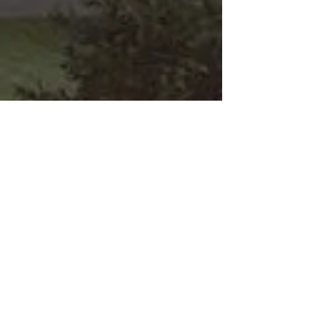
γκρεμίσει το δικό
του!»