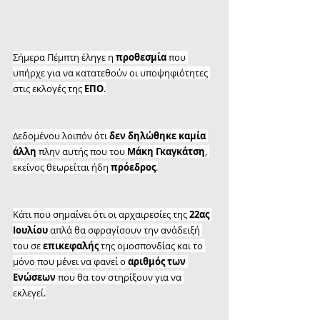
Σήμερα Πέμπτη έληγε η 
προθεσμία
 που 
υπήρχε για να κατατεθούν οι υποψηφιότητες 
στις εκλογές της 
ΕΠΟ
.
Δεδομένου λοιπόν ότι 
δεν δηλώθηκε καμία 
άλλη
 πλην αυτής που του 
Μάκη Γκαγκάτση
, 
εκείνος θεωρείται ήδη 
πρόεδρος
.
Κάτι που σημαίνει ότι οι αρχαιρεσίες της 
22ας 
Ιουλίου
 απλά θα σφραγίσουν την ανάδειξή 
του σε 
επικεφαλής
 της ομοσπονδίας και το 
μόνο που μένει να φανεί ο 
αριθμός των 
Ενώσεων
 που θα τον στηρίξουν για να 
εκλεγεί.