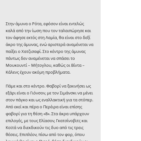
Στην άμυνα ο Ρότα, εφόσον είναι εντελώς 
καλά από την ίωση που τον ταλαιπώρησε και 
τον άφησε εκτός στη Λαμία, θα είναι στο δεξί 
άκρο της άμυνας, ενώ αριστερά αναμένεται να 
παίξει ο Χατζισαφί. Στο κέντρο της άμυνας 
πάντως δεν αναμένεται να σπάσει το 
Μουκουντί – Μήτογλου, καθώς οι Βίντα – 
Κάλενς έχουν ακόμη προβλήματα.
Πάμε και στο κέντρο. Φαβορί να ξεκινήσει ως 
εξάρι είναι ο Γιόνσον, με τον Σιμάνσκι να μένει 
στον πάγκο και ως εναλλακτική για τα στόπερ. 
Από εκεί και πέρα ο Περέιρα είναι επίσης 
φαβορί για τη θέση «8». Στα άκρα υπάρχουν 
επιλογές, με τους Ελίασον, Γκατσίνοβιτς και 
Κοϊτά να διεκδικούν τις δυο από τις τρεις 
θέσεις. Επιπλέον, πίσω από τον φορ, όπου 