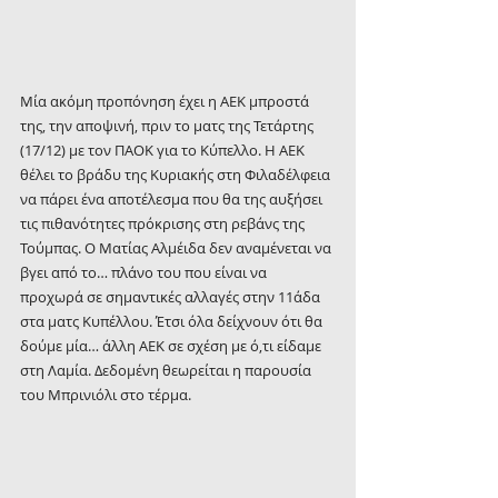
Μία ακόμη προπόνηση έχει η ΑΕΚ μπροστά 
της, την αποψινή, πριν το ματς της Τετάρτης 
(17/12) με τον ΠΑΟΚ για το Κύπελλο. Η ΑΕΚ 
θέλει το βράδυ της Κυριακής στη Φιλαδέλφεια 
να πάρει ένα αποτέλεσμα που θα της αυξήσει 
τις πιθανότητες πρόκρισης στη ρεβάνς της 
Τούμπας. Ο Ματίας Αλμέιδα δεν αναμένεται να 
βγει από το… πλάνο του που είναι να 
προχωρά σε σημαντικές αλλαγές στην 11άδα 
στα ματς Κυπέλλου. Έτσι όλα δείχνουν ότι θα 
δούμε μία… άλλη ΑΕΚ σε σχέση με ό,τι είδαμε 
στη Λαμία. Δεδομένη θεωρείται η παρουσία 
του Μπρινιόλι στο τέρμα. 