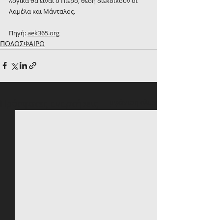
λογικά θα είναι ο Πιερό, θέση διεκδικούν οι 
Λαμέλα και Μάνταλος.
Πηγή: 
aek365.org
ΠΟΔΟΣΦΑΙΡΟ
Πρόσφατες αναρτήσεις
Εμφάνιση όλων