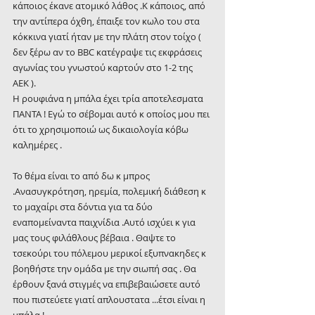
κάποιος έκανε ατομικό λάθος .Κ κάποιος, από 
την αντίπερα όχθη, έπαιξε τον κωλο του στα 
κόκκινα γιατί ήταν με την πλάτη στον τοίχο ( 
δεν ξέρω αν το BBC κατέγραψε τις εκφράσεις 
αγωνίας του γνωστού καρτούν στο 1-2 της 
ΑΕΚ ).
Η ρουφιάνα η μπάλα έχει τρία αποτελεσματα 
ΠΑΝΤΑ ! Εγώ το σέβομαι αυτό κ οποίος μου πει 
ότι το χρησιμοποιώ ως δικαιολογία κόβω 
καλημέρες .
Το θέμα είναι το από δω κ μπρος 
.Ανασυγκρότηση, ηρεμία, πολεμική διάθεση κ 
το μαχαίρι στα δόντια για τα δύο 
εναπομείναντα παιχνίδια .Αυτό ισχύει κ για 
μας τους φιλάθλους βέβαια . Θαψτε το 
τσεκούρι του πόλεμου μερικοί εξυπνακηδες κ 
βοηθήστε την ομάδα με την σιωπή σας . Θα 
έρθουν ξανά στιγμές να επιβεβαιώσετε αυτό 
που πιστεύετε γιατί απλουστατα ...έτσι είναι η 