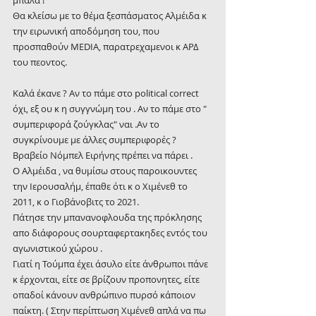
μπάλα !
Θα κλείσω με το θέμα ξεσπάσματος Αλμέιδα κ 
την ειρωνική αποδόμηση του, που 
προσπαθούν MEDIA, παρατρεχαμενοι κ ΑΡΔ 
του πεοντος.
Καλά έκανε ? Αν το πάμε στο political correct 
όχι, εξ ου κ η συγγνώμη του . Αν το πάμε στο " 
συμπεριφορά ζούγκλας" ναι .Αν το 
συγκρίνουμε με άλλες συμπεριφορές ? 
Βραβείο Νόμπελ Ειρήνης πρέπει να πάρει .
Ο Αλμέιδα , να θυμίσω στους παροικουντες 
την Ιερουσαλήμ, έπαθε ότι κ ο Χιμένεθ το 
2011, κ ο Γιοβάνοβιτς το 2021.
Πάτησε την μπανανοφλουδα της πρόκλησης 
απο διάφορους σουρταφερτακηδες εντός του 
αγωνιστικού χώρου .
Γιατί η Τούμπα έχει άσυλο είτε άνθρωποι πάνε 
κ έρχονται, είτε σε βρίζουν προπονητες, είτε 
οπαδοί κάνουν ανθρώπινο πυρσό κάποιον 
παίκτη. ( Στην περίπτωση Χιμένεθ απλά να πω 