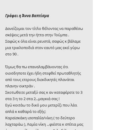
Γράφει η Άννα Βαπτίσμα
Δανείζομαι τον τίτλο θέλοντας να παραθέσω 
σκέψεις μετά την ήττα στην Τούμπα .
Σαφώς κ όλα είναι ρευστά, σαφώς κ βάλαμε 
μια τρικλοποδιά στον εαυτό μας εκεί γύρω 
στο 90 .
Όμως θα πω επαναλαμβάνοντας ότι 
οιοσδηποτε έχει ήδη στεφθεί πρωταθλητής 
από τους ετερους διεκδικητές πλανάται 
πλανην οικτράν .
Σκοτωθειτε μεταξύ σας κ αν καταφέρετε το 3 
στα 3 η το 2 στα 2...μαγκιά σας !
Εγώ κοιτάω το δικό μου μετερίζι που λέει 
απλά κ καθαρά το εξής:
Καραϊσκάκη ισοπαλία/νίκη ( το δεύτερο 
λαχταράω ), Λαμία νίκη ...φιέστα κ σπίτια μας 