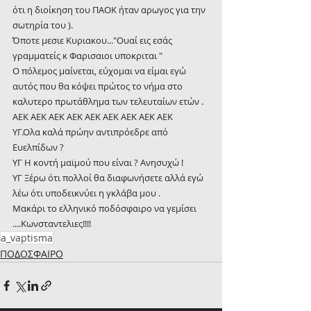
ότι η διοίκηση του ΠΑΟΚ ήταν αρωγος για την 
σωτηρία του ).
Όποτε μεσιε Κυριακου..."Ουαί εις εσάς 
γραμματείς κ Φαρισαιοι υποκριται "
Ο πόλεμος μαίνεται, εύχομαι να είμαι εγώ 
αυτός που θα κόψει πρώτος το νήμα στο 
καλυτερο πρωτάθλημα των τελευταίων ετών .
ΑΕΚ ΑΕΚ ΑΕΚ ΑΕΚ ΑΕΚ ΑΕΚ ΑΕΚ ΑΕΚ ΑΕΚ
ΥΓ.Ολα καλά πρώην αντιπρόεδρε από 
Ευελπίδων ?
ΥΓ Η κοντή μαϊμού που είναι ? Ανησυχώ !
ΥΓ Ξέρω ότι πολλοί θα διαφωνήσετε αλλά εγώ 
λέω ότι υποδεικνύει η γκλάβα μου .
Μακάρι το ελληνικό ποδόσφαιρο να γεμίσει 
....Κωνσταντελιες!!!!
a_vaptisma
ΠΟΔΟΣΦΑΙΡΟ