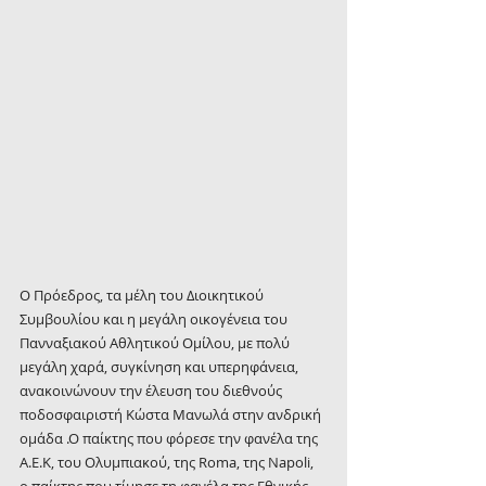
Ο Πρόεδρος, τα μέλη του Διοικητικού 
Συμβουλίου και η μεγάλη οικογένεια του 
Πανναξιακού Αθλητικού Ομίλου, με πολύ 
μεγάλη χαρά, συγκίνηση και υπερηφάνεια, 
ανακοινώνουν την έλευση του διεθνούς 
ποδοσφαιριστή Κώστα Μανωλά στην ανδρική 
ομάδα .Ο παίκτης που φόρεσε την φανέλα της 
Α.Ε.Κ, του Ολυμπιακού, της Roma, της Napoli, 
o παίκτης που τίμησε τη φανέλα της Εθνικής 