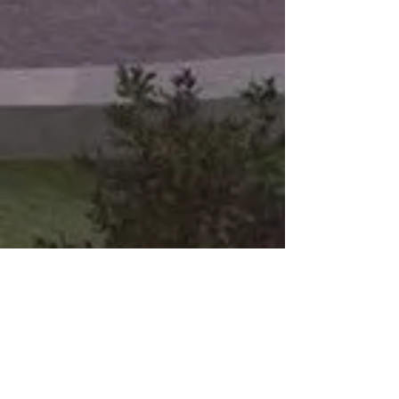
γκρεμίσει το δικό
του!»