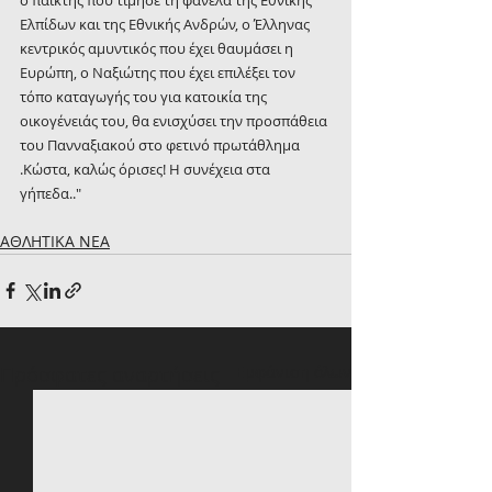
Ελπίδων και της Εθνικής Ανδρών, ο Έλληνας 
κεντρικός αμυντικός που έχει θαυμάσει η 
Ευρώπη, ο Ναξιώτης που έχει επιλέξει τον 
τόπο καταγωγής του για κατοικία της 
οικογένειάς του, θα ενισχύσει την προσπάθεια 
του Πανναξιακού στο φετινό πρωτάθλημα 
.Κώστα, καλώς όρισες! Η συνέχεια στα 
γήπεδα.."
ΑΘΛΗΤΙΚΑ ΝΕΑ
Πρόσφατες αναρτήσεις
Εμφάνιση όλων