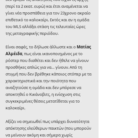
(περί τα 2 εκατ. ευρώ) και έτσι αναμένεται να 
γίνει νέα προσπάθεια για τον 23χρονο ακραίο 
επιθετικό το καλοκαίρι. Εκτός και αν η ομάδα 
του MLS αλλάξει στάση τις τελευταίες ώρες 
της μεταγραφικής περιόδου.
Είναι σαφές, το δήλωσε άλλωστε και ο 
Ματίας 
Αλμέιδα
, πως είναι ικανοποιημένος με το 
ρόστερ που διαθέτει και δεν ήθελε να γίνουν 
προσθήκες απλώς για να… γίνουν. Από τη 
στιγμή που δεν βρέθηκε κάποιος στόπερ με τα 
χαρακτηριστικά και την ποιότητα που 
αναζητούσε η ομάδα και δεν μπόρεσε να 
αποκτηθεί ο Κικάνοβιτς, η ενίσχυση στις 
συγκεκριμένες θέσεις μετατίθεται για το 
καλοκαίρι.
Αξίζει να σημειωθεί πως υπάρχει δυνατότητα 
απόκτησης ελεύθερων παικτών (που μπορούν 
να μείνουν ακόμη και σήμερα χωρίς 