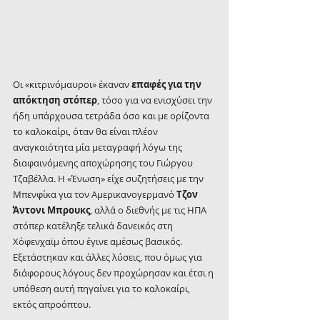
Οι «κιτρινόμαυροι» έκαναν 
επαφές για την 
απόκτηση στόπερ
, τόσο για να ενισχύσει την 
ήδη υπάρχουσα τετράδα όσο και με ορίζοντα 
το καλοκαίρι, όταν θα είναι πλέον 
αναγκαιότητα μία μεταγραφή λόγω της 
διαφαινόμενης αποχώρησης του Γιώργου 
Τζαβέλλα. Η «Ένωση» είχε συζητήσεις με την 
Μπενφίκα για τον Αμερικανογερμανό 
Τζον 
Άντονι Μπρουκς
, αλλά ο διεθνής με τις ΗΠΑ 
στόπερ κατέληξε τελικά δανεικός στη 
Χόφενχαϊμ όπου έγινε αμέσως βασικός. 
Εξετάστηκαν και άλλες λύσεις, που όμως για 
διάφορους λόγους δεν προχώρησαν και έτσι η 
υπόθεση αυτή πηγαίνει για το καλοκαίρι, 
εκτός απροόπτου.