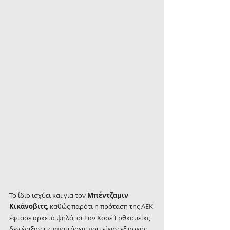
Το ίδιο ισχύει και για τον 
Μπέντζαμιν 
Κικάνοβιτς
, καθώς παρότι η πρόταση της ΑΕΚ 
έφτασε αρκετά ψηλά, οι Σαν Χοσέ Έρθκουεϊκς 
δεν έριξαν τις απαιτήσεις που είχαν εξ αρχής 