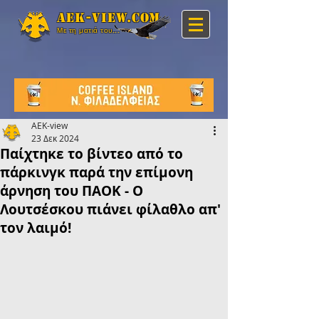
Aek-view.com
Με τη ματιά του...
AEK-view
23 Δεκ 2024
Παίχτηκε το βίντεο από το
πάρκινγκ παρά την επίμονη
άρνηση του ΠΑΟΚ - Ο
Λουτσέσκου πιάνει φίλαθλο απ'
τον λαιμό!