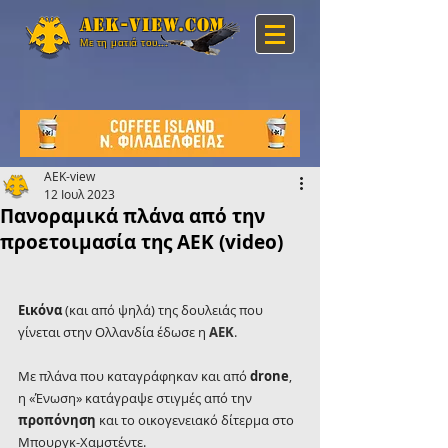
Aek-view.com
Με τη ματιά του...
AEK-view
12 Ιουλ 2023
Πανοραμικά πλάνα από την
προετοιμασία της ΑΕΚ (video)
Εικόνα
 (και από ψηλά) της δουλειάς που 
γίνεται στην Ολλανδία έδωσε η 
ΑΕΚ
.
Με πλάνα που καταγράφηκαν και από 
drone
, 
η «Ένωση» κατάγραψε στιγμές από την 
προπόνηση
 και το οικογενειακό δίτερμα στο 
Μπουργκ-Χαμστέντε.