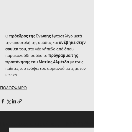
Ο 
πρόεδρος της Ένωσης
 έφτασε λίγο μετά 
την αποστολή της ομάδας και 
ανέβηκε στην 
σουίτα του
, στο νέο γήπεδο από όπου 
παρακολούθησε όλο το 
πρόγραμμα της 
προπόνησης του Ματίας Αλμέιδα
 με τους 
παίκτες του ενόψει του αυριανού ματς με τον 
Ιωνικό.
ΠΟΔΟΣΦΑΙΡΟ
Πρόσφατες αναρτήσεις
Εμφάνιση όλων