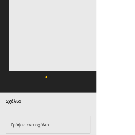
Σχόλια
Γράψτε ένα σχόλιο...
Ηλιόπουλος στον
Βιτάλις στον 
Μάγερ: «Βασίζουμε
της ΑΕΚ: «Ελπ