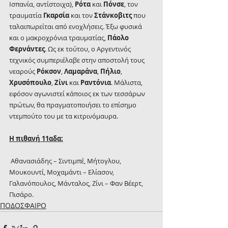
Ισπανία, αντίστοιχα), 
Ρότα 
και 
Πόνσε
, τον 
τραυματία 
Γκαρσία 
και τον 
Στάνκοβιτς 
που 
ταλαιπωρείται από ενοχλήσεις. Έξω φυσικά 
και ο μακροχρόνια τραυματίας, 
Πάολο 
Φερνάντες
. Ως εκ τούτου, ο Αργεντινός 
τεχνικός συμπεριέλαβε στην αποστολή τους 
νεαρούς 
Ρόκσον
, 
Λαμαράνα
, 
Πήλιο
, 
Χρυσόπουλο
, 
Ζίνι 
και 
Ραντόνια
. Μάλιστα, 
εφόσον αγωνιστεί κάποιος εκ των τεσσάρων 
πρώτων, θα πραγματοποιήσει το επίσημο 
ντεμπούτο του με τα κιτρινόμαυρα.
Η πιθανή 11αδα:
 Αθανασιάδης – Σιντιμπέ, Μήτογλου, 
Μουκουντί, Μοχαμάντι – Ελίασον, 
Γαλανόπουλος, Μάνταλος, Ζίνι – Φαν Βέερτ, 
Πισάρο.
ΠΟΔΟΣΦΑΙΡΟ