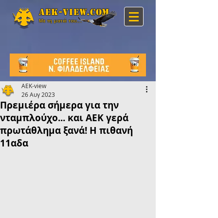
Aek-view.com
Με τη ματιά του...
AEK-view
26 Αυγ 2023
Πρεμιέρα σήμερα για την
νταμπλούχο... και ΑΕΚ γερά
πρωτάθλημα ξανά! Η πιθανή
11αδα