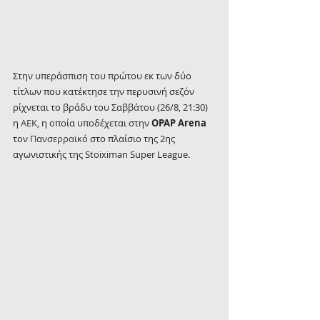
Στην υπεράσπιση του πρώτου εκ των δύο 
τίτλων που κατέκτησε την περυσινή σεζόν 
ρίχνεται το βράδυ του Σαββάτου (26/8, 21:30) 
η 
ΑΕΚ
, η οποία υποδέχεται στην 
OPAP Arena
τον 
Πανσερραϊκό
 στο πλαίσιο της 2ης 
αγωνιστικής της Stoiximan Super League.