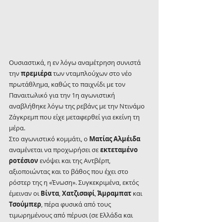
Ουσιαστικά, η εν λόγω αναμέτρηση συνιστά 
την 
πρεμιέρα
 των νταμπλούχων στο νέο 
πρωτάθλημα, καθώς το παιχνίδι με τον 
Παναιτωλικό για την 1η αγωνιστική 
αναβλήθηκε λόγω της ρεβάνς με την Ντινάμο 
Ζάγκρεμπ που είχε μεταφερθεί για εκείνη τη 
μέρα. 
Στο αγωνιστικό κομμάτι, ο 
Ματίας Αλμέιδα
αναμένεται να προχωρήσει σε 
εκτεταμένο 
ροτέσιον
 ενόψει και της Αντβέρπ, 
αξιοποιώντας και το βάθος που έχει στο 
ρόστερ της η «Ένωση». Συγκεκριμένα, εκτός 
έμειναν οι 
Βίντα
, 
Χατζισαφί
, 
Άμραμπατ 
και 
Τσούμπερ
, πέρα φυσικά από τους 
τιμωρημένους από πέρυσι (σε Ελλάδα και 