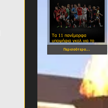
 
Τα 11 πανέμορφα
υποψήφια γκολ για το
φετινό FIFA Puskas Award!
Περισσότερα...