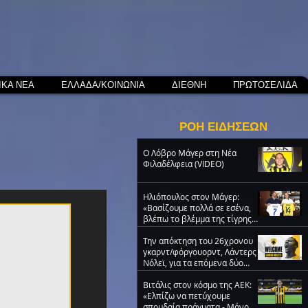
ΙΚΑ ΝΕΑ
ΕΛΛΑΔΑ/ΚΟΙΝΩΝΙΑ
ΔΙΕΘΝΗ
ΠΡΩΤΟΣΕΛΙΔΑ
ΡΟΗ ΕΙΔΗΣΕΩΝ
O Λόβρο Μάγερ στη Νέα
Φιλαδέλφεια (VIDEO)
Ηλιόπουλος στον Μάγερ:
«Βασίζουμε πολλά σε εσένα,
βλέπω το βλέμμα της τίγρης
στα μάτια σου» (video)
Την απόκτηση του 26χρονου
γκαρντ/φόργουορντ, Λάντερς
Νόλεϊ, για τα επόμενα δύο
χρόνια ανακοίνωσε η ΑΕΚ
Βιτάλις στον κόσμο της ΑΕΚ:
«Ελπίζω να πετύχουμε
σπουδαία πράγματα - Μόνο