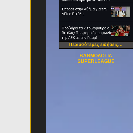
ΑΕΚ!» (VIDEO)
Έφτασε στην Αθήνα για την
ΑΕΚ ο Βιτάλις
Προβάρει τα κιτρινόμαυρα ο
Βιτάλις: Προφορική συμφωνία
της ΑΕΚ με την Γκιόρ!
Περισσότερες ειδήσεις...
ΒΑΘΜΟΛΟΓΙΑ
SUPERLEAGUE