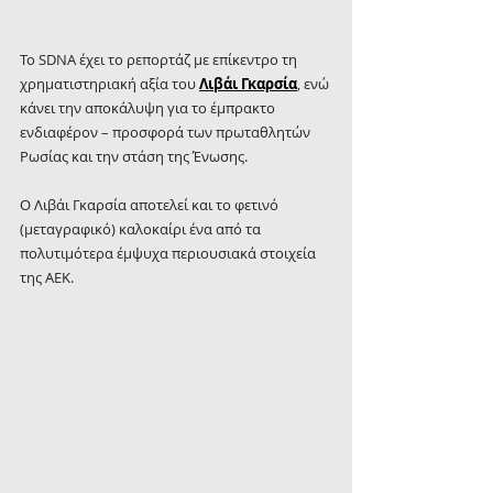
Το SDNA έχει το ρεπορτάζ με επίκεντρο τη 
χρηματιστηριακή αξία του 
Λιβάι Γκαρσία
, ενώ 
κάνει την αποκάλυψη για το έμπρακτο 
ενδιαφέρον – προσφορά των πρωταθλητών 
Ρωσίας και την στάση της Ένωσης.
Ο Λιβάι Γκαρσία αποτελεί και το φετινό 
(μεταγραφικό) καλοκαίρι ένα από τα 
πολυτιμότερα έμψυχα περιουσιακά στοιχεία 
της ΑΕΚ.