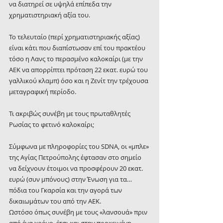
να διατηρεί σε υψηλά επίπεδα την 
χρηματιστηριακή αξία του.
Το τελευταίο (περί χρηματιστηριακής αξίας) 
είναι κάτι που διαπίστωσαν επί του πρακτέου 
τόσο η Λανς το περασμένο καλοκαίρι (με την 
ΑΕΚ να απορρίπτει πρόταση 22 εκατ. ευρώ του 
γαλλικού κλαμπ) όσο και η Ζενίτ την τρέχουσα 
μεταγραφική περίοδο.
Τι ακριβώς συνέβη με τους πρωταθλητές 
Ρωσίας το φετινό καλοκαίρι;
Σύμφωνα με πληροφορίες του SDNA, οι «μπλε» 
της Αγίας Πετρούπολης έφτασαν στο σημείο 
να δείχνουν έτοιμοι να προσφέρουν 20 εκατ. 
ευρώ (συν μπόνους) στην Ένωση για τα…
πόδια του Γκαρσία και την αγορά των 
δικαιωμάτων του από την ΑΕΚ.
Ωστόσο όπως συνέβη με τους «λανσουά» πριν 