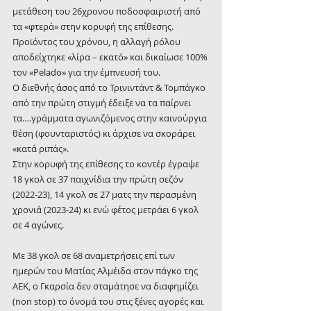
μετάθεση του 26χρονου ποδοσφαιριστή από 
τα «φτερά» στην κορυφή της επίθεσης.
Προϊόντος του χρόνου, η αλλαγή ρόλου 
αποδείχτηκε «λίρα – εκατό» και δικαίωσε 100% 
τον «Pelado» για την έμπνευσή του.
Ο διεθνής άσος από το Τρινιντάντ & Τομπάγκο 
από την πρώτη στιγμή έδειξε να τα παίρνει 
τα….γράμματα αγωνιζόμενος στην καινούργια 
θέση (φουνταριστός) κι άρχισε να σκοράρει 
«κατά ριπάς».
Στην κορυφή της επίθεσης το κοντέρ έγραψε 
18 γκολ σε 37 παιχνίδια την πρώτη σεζόν 
(2022-23), 14 γκολ σε 27 ματς την περασμένη 
χρονιά (2023-24) κι ενώ φέτος μετράει 6 γκολ 
σε 4 αγώνες.
Με 38 γκολ σε 68 αναμετρήσεις επί των 
ημερών του Ματίας Αλμέιδα στον πάγκο της 
ΑΕΚ, ο Γκαρσία δεν σταμάτησε να διαφημίζει 
(non stop) το όνομά του στις ξένες αγορές και 