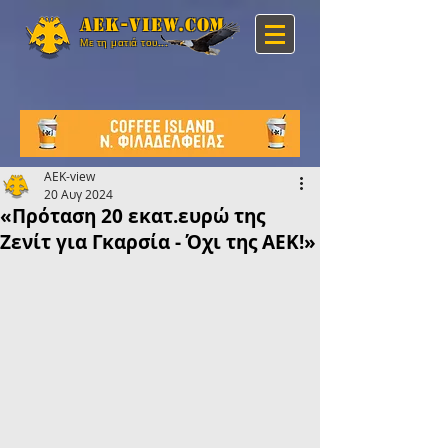
Aek-view.com
Με τη ματιά του...
AEK-view
20 Αυγ 2024
«Πρόταση 20 εκατ.ευρώ της
Ζενίτ για Γκαρσία - Όχι της ΑΕΚ!»