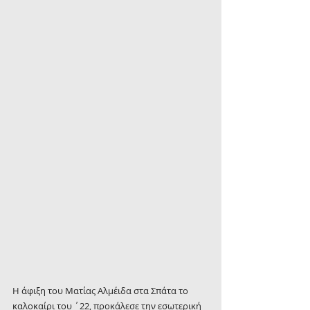
Η άφιξη του Ματίας Αλμέιδα στα Σπάτα το 
καλοκαίρι του ΄22, προκάλεσε την εσωτερική 