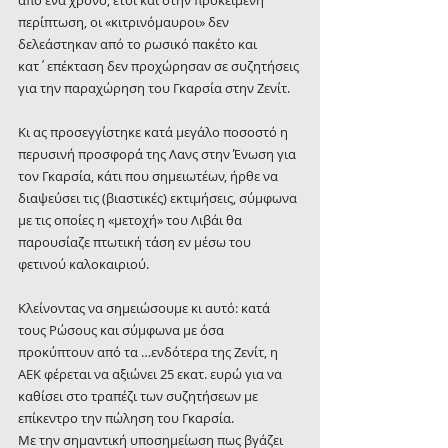
από ένα χρόνο, έτσι και στην προκειμένη 
περίπτωση, οι «κιτρινόμαυροι» δεν 
δελεάστηκαν από το ρωσικό πακέτο και 
κατ΄επέκταση δεν προχώρησαν σε συζητήσεις 
για την παραχώρηση του Γκαρσία στην Ζενίτ.
Κι ας προσεγγίστηκε κατά μεγάλο ποσοστό η 
περυσινή προσφορά της Λανς στην Ένωση για 
τον Γκαρσία, κάτι που σημειωτέων, ήρθε να 
διαψεύσει τις (βιαστικές) εκτιμήσεις, σύμφωνα 
με τις οποίες η «μετοχή» του Λιβάι θα 
παρουσίαζε πτωτική τάση εν μέσω του 
φετινού καλοκαιριού.
Κλείνοντας να σημειώσουμε κι αυτό: κατά 
τους Ρώσους και σύμφωνα με όσα 
προκύπτουν από τα …ενδότερα της Ζενίτ, η 
ΑΕΚ φέρεται να αξιώνει 25 εκατ. ευρώ για να 
καθίσει στο τραπέζι των συζητήσεων με 
επίκεντρο την πώληση του Γκαρσία.
Με την σημαντική υποσημείωση πως βγάζει 