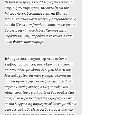
Θέλαμε να φέρουμε και 2 Έλληνες που εκείνη τη 
στιγμή ήταν στην αγορά, τον Λούντζη και τον 
Μήτρου Λονγκ, δεν καταφέραμε και Έλληνες 
τέτοιου επιπέδου ώστε να έχουμε περισσότερους 
από ότι ξένους στη frontline. Όποτε το σκέφτεσαι 
βρίσκεις ότι κάτι σου λείπει. Χτύπησε και ο 
Καράμπελας. Δεν μπορούσαμε να κάνουμε έτσι 
όπως θέλαμε προπόνηση
».
Τέλος για τους στόχους της νέας σεζόν ο 
Σέρβος προπονητής είπε: «
Έχω την εντύπωση 
ότι όταν μιλάω με κόσμο, όλοι μου λένε "τι μας 
λέτε κάθε χρόνο, ότι πάμε για πρωτάθλημα και 
ο΄τι θα είμαστε ψηλά αφού ξέρουμε πάλι θα το 
πάρει ο Παναθηναϊκός ή ο Ολυμπιακός". Ναι 
κάπως είναι άδικο γιατί αυτές οι δύο ομάδες έτσι 
όπως είναι τώρα τα πράγματα, ξεχωρίζουν. Είναι 
σε μία διοργάνωση σαφώς μεγαλύτερη, με άλλους 
στόχους οπότε θα έλεγα ότι θα είμαστε λίγο πιο 