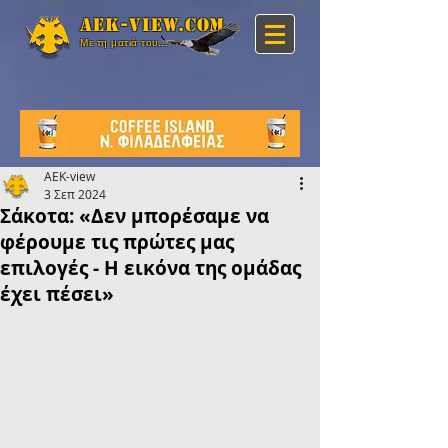
Aek-view.com
Με τη ματιά του...
AEK-view
3 Σεπ 2024
Σάκοτα: «Δεν μπορέσαμε να
φέρουμε τις πρώτες μας
επιλογές - Η εικόνα της ομάδας
έχει πέσει»