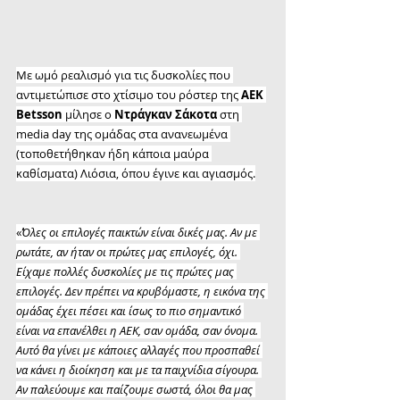
Με ωμό ρεαλισμό για τις δυσκολίες που 
αντιμετώπισε στο χτίσιμο του ρόστερ της 
ΑΕΚ 
Betsson
 μίλησε ο 
Ντράγκαν Σάκοτα
 στη 
media day της ομάδας στα ανανεωμένα 
(τοποθετήθηκαν ήδη κάποια μαύρα 
καθίσματα) Λιόσια, όπου έγινε και αγιασμός.
«
Όλες οι επιλογές παικτών είναι δικές μας. Αν με 
ρωτάτε, αν ήταν οι πρώτες μας επιλογές, όχι. 
Είχαμε πολλές δυσκολίες με τις πρώτες μας 
επιλογές. Δεν πρέπει να κρυβόμαστε, η εικόνα της 
ομάδας έχει πέσει και ίσως το πιο σημαντικό 
είναι να επανέλθει η ΑΕΚ, σαν ομάδα, σαν όνομα. 
Αυτό θα γίνει με κάποιες αλλαγές που προσπαθεί 
να κάνει η διοίκηση και με τα παιχνίδια σίγουρα. 
Αν παλεύουμε και παίζουμε σωστά, όλοι θα μας 