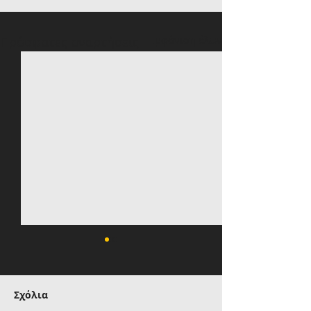
Πρόσφατες αναρτήσεις
Εμφάνιση όλων
Σχόλια