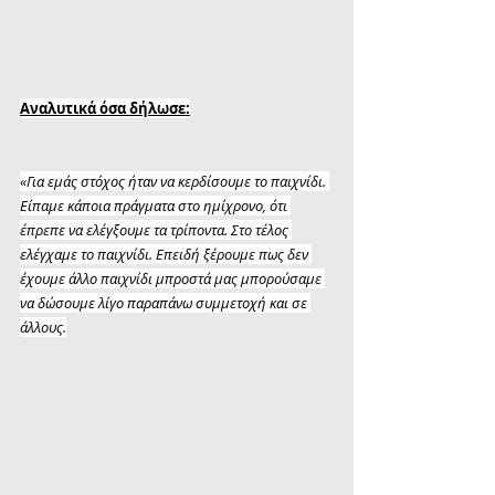
Αναλυτικά όσα δήλωσε:
«Για εμάς στόχος ήταν να κερδίσουμε το παιχνίδι. 
Είπαμε κάποια πράγματα στο ημίχρονο, ότι 
έπρεπε να ελέγξουμε τα τρίποντα. Στο τέλος 
ελέγχαμε το παιχνίδι. Επειδή ξέρουμε πως δεν 
έχουμε άλλο παιχνίδι μπροστά μας μπορούσαμε 
να δώσουμε λίγο παραπάνω συμμετοχή και σε 
άλλους.