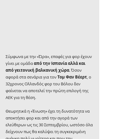
Σύμφωνα με την «Ώρα», επαφές για φορ έχουν 
γίνει με ομάδα 
από την Ισπανία αλλά και 
από γειτονική βαλκανική χώρα
. Όσον 
αφορά στα σενάρια για τον 
Τομ Φαν Βέερτ
, ο 
32χρονος Ολλανδός φορ του Βόλου δεν 
φαίνεται να αποτελεί την πρώτη επιλογή της 
ΑΕΚ για τη θέση.
Θεωρητικά η «Ένωση» έχει τη δυνατότητα να 
αποκτήσει φορ και από την αγορά των 
ελεύθερων ως τις 30 Σεπτεμβρίου, ωστόσο όλα 
δείχνουν πως θα καλύψει τη συγκεκριμένη 
ανάγκη πολύ νωρίτερα και πριν την 