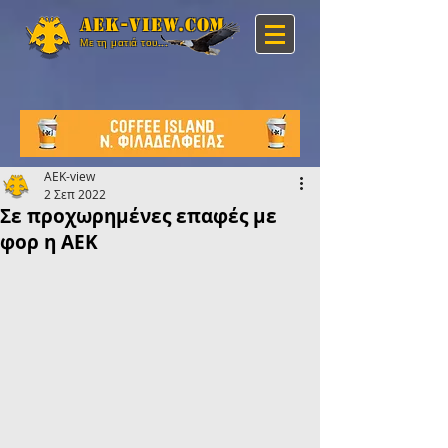
Aek-view.com
Με τη ματιά του...
AEK-view
2 Σεπ 2022
Σε προχωρημένες επαφές με
φορ η ΑΕΚ