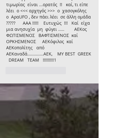
τιμωρίας  είναι ...ορατός  !!   καί, τι είπε 
λέει  ο <<< αρχηγός >>>  ο  χασογκόλης  
ο  ΑραUFO , δεν πάει λέει  σε άλλη ομάδα 
?????      ΑΑΑ !!!!!    Ευτυχώς  !!!   Καί  είχα 
μια ανησυχία  μη  φύγει .....        ΑΕΚος    
ΦΩΤΙΣΜΕΝΟΣ   ΒΑΦΤΙΣΜΕΝΟΣ  καί  
ΟΡΚΗΣΜΕΝΟΣ     ΑΕΚόφιλος  καί  
ΑΕΚοπολίτης   από   
ΑΕΚαναδά.............ΑΕΚ,    MY BEST  GREEK 
  DREAM   TEAM   !!!!!!!!!1
Μου αρέσει
Απάντηση