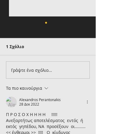
1 Σχόλιο
Γράψτε ένα σχόλιο...
Έφτασε στην Αθήνα
Προβάρει τα
για την ΑΕΚ ο Βιτάλις
κιτρινόμαυρα 
Βιτάλις: Προφ
Τα πιο καινούργια
συμφωνία της
Alexandros Perantonakis
την Γκιόρ!
28 Δεκ 2022
Π Ρ Ο Σ Ο Χ Η Η Η Η     !!!!!      
Ανεξαρτήτως αποτελέσματος  εντός  ή  
εκτός  γηπέδου, ΝΑ  προσέξουν  οι.........
<< ένθερμοι >>  !!!!   Ο  κίνδυνος  