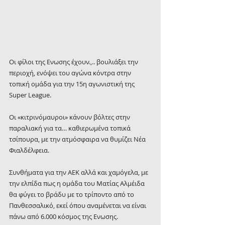
Oι φίλοι της Ενωσης έχουν.,.. βουλιάξει την 
περιοχή, ενόψει του αγώνα κόντρα στην 
τοπική ομάδα για την 15η αγωνιστική της 
Super League.
Οι «κιτρινόμαυροι» κάνουν βόλτες στην 
παραλιακή για τα… καθιερωμένα τοπικά 
τσίπουρα, με την ατμόσφαιρα να θυμίζει Νέα 
Φιαλδέλφεια.
Συνθήματα για την ΑΕΚ αλλά και χαμόγελα, με 
την ελπίδα πως η ομάδα του Ματίας Αλμέιδα 
θα φύγει το βράδυ με το τρίποντο από το 
Πανθεσσαλικό, εκεί όπου αναμένεται να είναι 
πάνω από 6.000 κόσμος της Ενωσης.