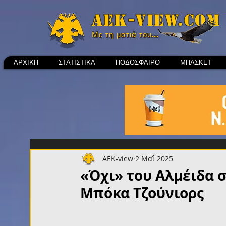
Aek-view.com
Με τη ματιά του...
ΑΡΧΙΚΗ
ΣΤΑΤΙΣΤΙΚΑ
ΠΟΔΟΣΦΑΙΡΟ
ΜΠΑΣΚΕΤ
AEK-view
2 Μαΐ 2025
«Όχι» του Αλμέιδα σ
Μπόκα Tζούνιορς