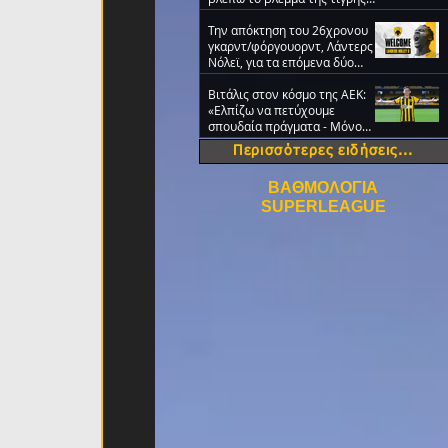
στα μάτια σου» (video)
Την απόκτηση του 26χρονου
γκαρντ/φόργουορντ, Λάντερς
Νόλεϊ, για τα επόμενα δύο
χρόνια ανακοίνωσε η ΑΕΚ
Βιτάλις στον κόσμο της ΑΕΚ:
«Ελπίζω να πετύχουμε
σπουδαία πράγματα - Μόνο
ΑΕΚ!» (VIDEO)
Περισσότερες ειδήσεις...
ΒΑΘΜΟΛΟΓΙΑ
SUPERLEAGUE