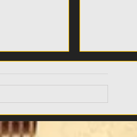
λιτς: «Αυτή είναι η
O Λόβρο Μάγερ σ
δα του Superbet
Φιλαδέλφεια (VID
er Cup και των
offs - Ανοιχτοί στο