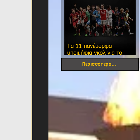
Τα 11 πανέμορφα
υποψήφια γκολ για το
φετινό FIFA Puskas Award!
Περισσότερα...