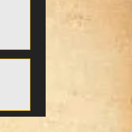
τη Νέα
EO)