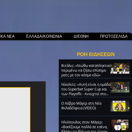
ΙΚΑ ΝΕΑ
ΕΛΛΑΔΑ/ΚΟΙΝΩΝΙΑ
ΔΙΕΘΝΗ
ΠΡΩΤΟΣΕΛΙΔΑ
ΡΟΗ ΕΙΔΗΣΕΩΝ
Βιτάλις: «Νιώθω καταπληκτικά,
περιμένω να ζήσω επίσημο
ματς με τον κόσμο εδώ»
Νίκολιτς: «Αυτή είναι η ομάδα
του Superbet Super Cup και
των Playoffs - Ανοιχτοί στο
μεταγραφικό παζάρι»
O Λόβρο Μάγερ στη Νέα
Φιλαδέλφεια (VIDEO)
Ηλιόπουλος στον Μάγερ:
«Βασίζουμε πολλά σε εσένα,
βλέπω το βλέμμα της τίγρης