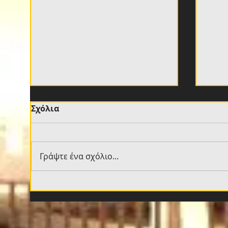
Σχόλια
Γράψτε ένα σχόλιο...
Βιτάλις: «Νιώθω
Νίκο
καταπληκτικά, περιμένω
ομά
να ζήσω επίσημο ματς με
Sup
τον κόσμο εδώ»
Play